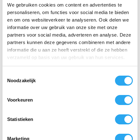
faillissement, beslaglegging, schuldsanering of een
We gebruiken cookies om content en advertenties te
andere omstandigheid waardoor u niet langer vrijelijk
personaliseren, om functies voor social media te bieden
over uw vermogen beschikt, mogen wij de
overeenkomst per direct opzeggen of de bestelling
en om ons websiteverkeer te analyseren. Ook delen we
annuleren. Hierbij zijn wij niet verplicht om u te
informatie over uw gebruik van onze site met onze
betalen, of een schadevergoeding of schadeloosstelling
partners voor social media, adverteren en analyse. Deze
te betalen. Onze vorderingen op u zijn in zo’n geval
onmiddellijk opeisbaar.
partners kunnen deze gegevens combineren met andere
Zijn wij een bedrag aan u verschuldigd? Dan kunnen
informatie die u aan ze heeft verstrekt of die ze hebben
we dit verrekenen met elk bedrag dat wij nog van u
verzameld op basis van uw gebruik van hun services.
tegoed hebben.
Artikel 6 – Retourservice 100 Procent Willem
T
Noodzakelijk
o
Bent u ontevreden over uw product? Voorraadartikelen
e
kunnen binnen 14 dagen retour gestuurd worden, mits
ongebruikt, compleet, onbeschadigd en in de originele
s
Voorkeuren
verpakking.
t
e
Ons retouradres is:
m
Statistieken
m
100 Procent Willem B.V. –
Fabrieksweg 1, 1271AK
Huizen
i
Marketing