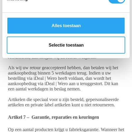
n
Voorzie retourzendingen altijd van uw naam, besteldatum en
g
het betreffende bestelnummer, zodat wij de retourzending
s
goed kunnen verwerken.
s
Alles toestaan
Is het product beschadigd bij u aangekomen, laat het ons dan
e
weten binnen 5 dagen na levering. Wij zoeken dan naar een
l
passende oplossing.
e
Selectie toestaan
c
Als u niet aan alle voorwaarden hebt voldaan wat betreft het
retourneren, dan mogen wij de retour weigeren.
t
i
Als wij uw retour geaccepteerd hebben, dan betalen wij het
e
aankoopbedrag binnen 5 werkdagen terug. Indien u uw
bestelling via iDeal | Wero heeft voldaan, dan wordt het
aankoopbedrag via iDeal | Wero aan u teruggestort. Dit kan
een aantal werkdagen in beslag nemen.
Artikelen die speciaal voor u zijn besteld, gepersonaliseerde
artikelen en private label artikelen kunt u niet retourneren.
Artikel 7 –
Garantie, reparaties en keuringen
Op een aantal producten krijgt u fabrieksgarantie. Wanneer het