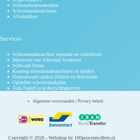
Schoonmaakmaterialen
Schoonmaakmachines
Afvalzakken
Services
Schoonmaakmachine reparatie en onderhoud
Inbouwen van Telewash Systemen
Softwash Demo
Keuring schoonmaakmachines en ladders
Osmosewater tanken Huizen en Hilversum
Opstellen schoonmaakplan
Tork PaperCycle Recyclingservice
Algemene voorwaarden
|
Privacy beleid
Copyright © 2026 - Webshop by 100procentwillem.nl