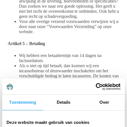
afwijking in de levering, hoeveelheden of specificaties?
Dan zoeken we naar een goede oplossing. Het geeft u
niet het recht de overeenkomst te ontbinden. Ook hebt u
geen recht op schadevergoeding.
Voor alle overige verzend voorwaarden verwijzen wij u
door naar onze “Voorwaarden Verzending” op onze
website.
Artikel 5 – Betaling
Wij hebben een betaaltermijn van 14 dagen na
factuurdatum.
Als u niet op tijd betaalt, dan kunnen wij een
incassobureau of deurwaarder inschakelen om het
verschuldigde bedrag te laten incasseren. De kosten van
de inzet hiervan zijn voor uw eigen rekening. Daarnaast
komen alle kosten die wij maken om de betaling alsnog
te krijgen voor uw rekening.
Toestemming
Details
Over
Op rekening bestellen? Dat kan met onze goedkeuring.
De hoogte van het bestelbedrag stellen wij vast. We
kunnen deze goedkeuring op elk moment intrekken.
We kunnen uw kredietwaardigheid onderzoeken.
Deze website maakt gebruik van cookies
Bij liquidatie, (aanvragen van) surséance van betaling of