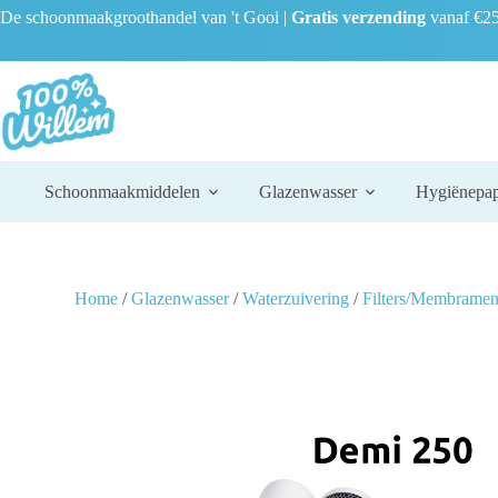
De schoonmaakgroothandel van 't Gooi |
Gratis verzending
vanaf €25
Schoonmaakmiddelen
Glazenwasser
Hygiënepap
Home
/
Glazenwasser
/
Waterzuivering
/
Filters/Membrame