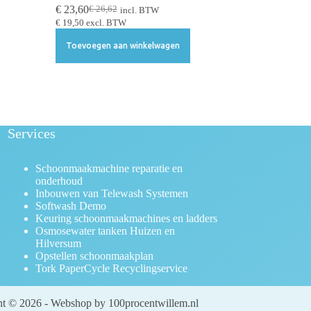
€
23,60
€
26,62
incl. BTW
€
19,50
excl. BTW
Toevoegen aan winkelwagen
Services
Schoonmaakmachine reparatie en
onderhoud
Inbouwen van Telewash Systemen
Softwash Demo
Keuring schoonmaakmachines en ladders
Osmosewater tanken Huizen en
Hilversum
Opstellen schoonmaakplan
Tork PaperCycle Recyclingservice
t © 2026 - Webshop by 100procentwillem.nl