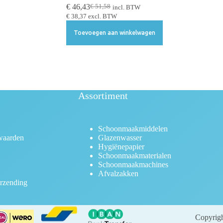
€
46,43
€
51,58
incl. BTW
€
38,37
excl. BTW
Toevoegen aan winkelwagen
Assortiment
Schoonmaakmiddelen
waarden
Glazenwasser
Hygiënepapier
Schoonmaakmaterialen
Schoonmaakmachines
Afvalzakken
rzending
Copyrigh