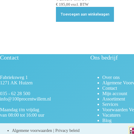
c
€
195,00
excl. BTW
t
Toevoegen aan winkelwagen
i
e
Contact
Ons bedrijf
Fabrieksweg 1
Over ons
1271 AK Huizen
Algemene Voor
Contact
035 - 62 28 500
Mijn account
info@100procentwillem.nl
Assortiment
Services
Maandag t/m vrijdag
Voorwaarden Ve
van 08:00 tot 16:00 uur
Vacatures
Blog
Algemene voorwaarden
|
Privacy beleid