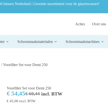
0 binnen Nederland | Grootste assortiment voor de glazenwasser!
Acties
Over ons
ier
Schoonmaakmaterialen
Schoonmaakmachines
n
/ Voorfilter Set voor Demi 250
Voorfilter Set voor Demi 250
€
54,45
€
60,44
incl. BTW
€
45,00
excl. BTW