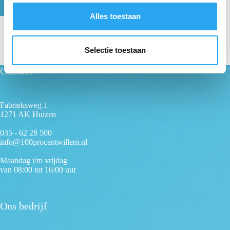
Registreren
s
Alles toestaan
e
l
e
Selectie toestaan
c
Contact
t
i
e
Fabrieksweg 1
1271 AK Huizen
035 - 62 28 500
info@100procentwillem.nl
Maandag t/m vrijdag
van 08:00 tot 16:00 uur
Ons bedrijf