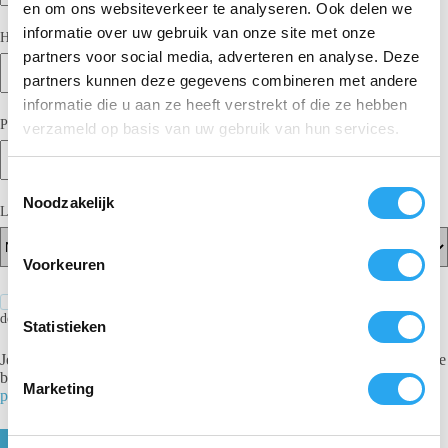
en om ons websiteverkeer te analyseren. Ook delen we
informatie over uw gebruik van onze site met onze
Huisnummer
*
Toevoeging
partners voor social media, adverteren en analyse. Deze
partners kunnen deze gegevens combineren met andere
informatie die u aan ze heeft verstrekt of die ze hebben
Postcode
*
Plaats
*
verzameld op basis van uw gebruik van hun services.
T
Noodzakelijk
o
Land
*
e
s
Voorkeuren
t
e
Ja, ik word lid van onze nieuwsbrief en blijf als eerste op de hoogte van
de nieuwste acties en kortingen bij 100% Willem!
m
Statistieken
m
Je persoonlijke gegevens worden gebruikt om toegang tot je account te
i
beheren en voor andere doeleinden zoals omschreven in ons
Marketing
privacybeleid
.
n
g
s