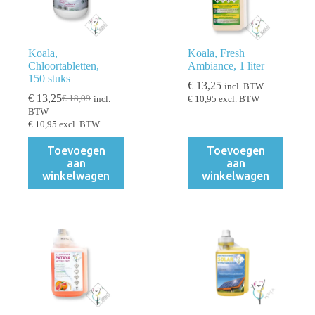
Koala,
Koala, Fresh
Chloortabletten,
Ambiance, 1 liter
150 stuks
€
13,25
incl. BTW
€
13,25
€
18,09
incl.
€
10,95
excl. BTW
Oorspronkelijke
Huidige
BTW
prijs
prijs
€
10,95
excl. BTW
was:
is:
€ 18,09.
€ 13,25.
Toevoegen
Toevoegen
aan
aan
winkelwagen
winkelwagen