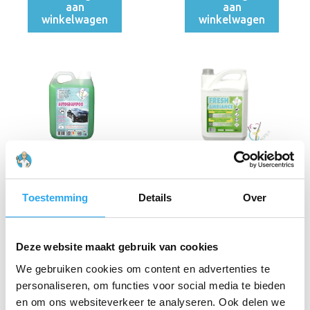
aan
aan
winkelwagen
winkelwagen
Koala
Koala Fresh
Autoshampoo 2
Ambiance 5 liter
liter
€
36,24
incl. BTW
Toestemming
Details
Over
€
8,41
incl. BTW
€
29,95
excl. BTW
€
6,95
excl. BTW
Toevoegen
Toevoegen
Deze website maakt gebruik van cookies
aan
aan
We gebruiken cookies om content en advertenties te
winkelwagen
winkelwagen
personaliseren, om functies voor social media te bieden
en om ons websiteverkeer te analyseren. Ook delen we