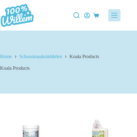
Ga
naar
de
Winkelwagen
inhoud
Home
Schoonmaakmiddelen
Koala Products
Koala Products