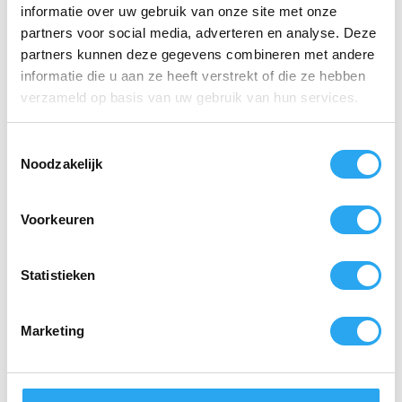
informatie over uw gebruik van onze site met onze
partners voor social media, adverteren en analyse. Deze
partners kunnen deze gegevens combineren met andere
informatie die u aan ze heeft verstrekt of die ze hebben
verzameld op basis van uw gebruik van hun services.
Koala Decalc Foam
Koala Vloeibare
T
Toiletrenovator 5
Zeep Eco Bruin,
Noodzakelijk
liter
vloerreiniger met
o
Lijnzaadolie 5 liter
e
€
42,29
incl. BTW
€
19,30
€
34,95
excl. BTW
incl. BTW
s
Voorkeuren
€
15,95
excl. BTW
t
e
Toevoegen
Toevoegen
aan
aan
m
Statistieken
winkelwagen
winkelwagen
m
i
Marketing
n
g
s