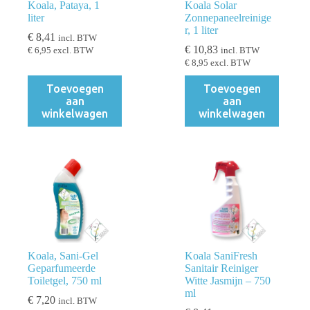
Koala, Pataya, 1
Koala Solar
liter
Zonnepaneelreinige
r, 1 liter
€
8,41
incl. BTW
€
10,83
€
6,95
excl. BTW
incl. BTW
€
8,95
excl. BTW
Toevoegen
Toevoegen
aan
aan
winkelwagen
winkelwagen
Koala, Sani-Gel
Koala SaniFresh
Geparfumeerde
Sanitair Reiniger
Toiletgel, 750 ml
Witte Jasmijn – 750
ml
€
7,20
incl. BTW