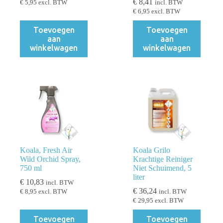
€
8,41
€
5,95
excl. BTW
incl. BTW
€
6,95
excl. BTW
Toevoegen
Toevoegen
aan
aan
winkelwagen
winkelwagen
Koala, Fresh Air
Koala Grilo
Wild Orchid Spray,
Krachtige Reiniger
750 ml
Niet Schuimend, 5
liter
€
10,83
incl. BTW
€
36,24
€
8,95
excl. BTW
incl. BTW
€
29,95
excl. BTW
Toevoegen
Toevoegen