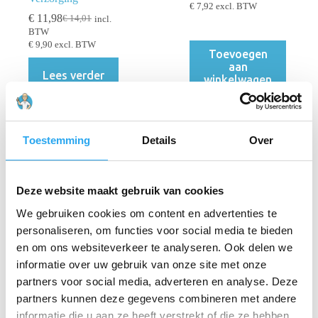
€
7,92
excl. BTW
was:
is:
€
11,98
€
14,01
incl.
Oorspronkelijke
Huidige
€ 11,22.
€ 9,58.
BTW
prijs
prijs
€
9,90
excl. BTW
was:
is:
Toevoegen
€ 14,01.
€ 11,98.
aan
Lees verder
winkelwagen
Toestemming
Details
Over
Deze website maakt gebruik van cookies
We gebruiken cookies om content en advertenties te
Green Care
Green Care
personaliseren, om functies voor social media te bieden
Professional
Professional
en om ons websiteverkeer te analyseren. Ook delen we
GREASE
TANET uniSwitch
informatie over uw gebruik van onze site met onze
topSwitch
Navulling 1L |
keukenreiniger/ontv
Reiniger Poreuze &
partners voor social media, adverteren en analyse. Deze
etter
Hydrofobe Vloeren
partners kunnen deze gegevens combineren met andere
€
9,26
€
8,82
€
15,92
€
10,09
incl.
incl.
Oorspronkelijke
Huidige
Oorspronkelijke
Huidige
informatie die u aan ze heeft verstrekt of die ze hebben