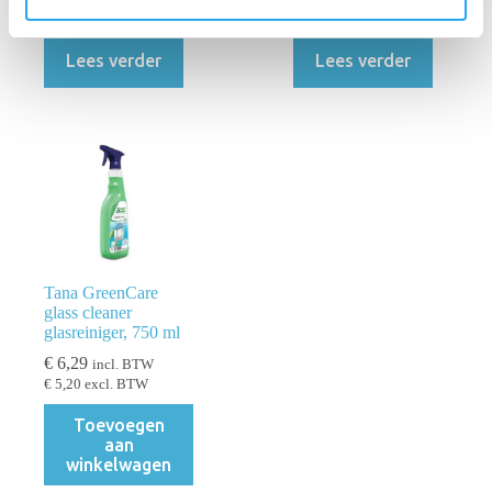
c
€
5,58
excl. BTW
was:
is:
t
€ 7,89.
€ 6,75.
Lees verder
Lees verder
i
e
Tana GreenCare
glass cleaner
glasreiniger, 750 ml
€
6,29
incl. BTW
€
5,20
excl. BTW
Toevoegen
aan
winkelwagen