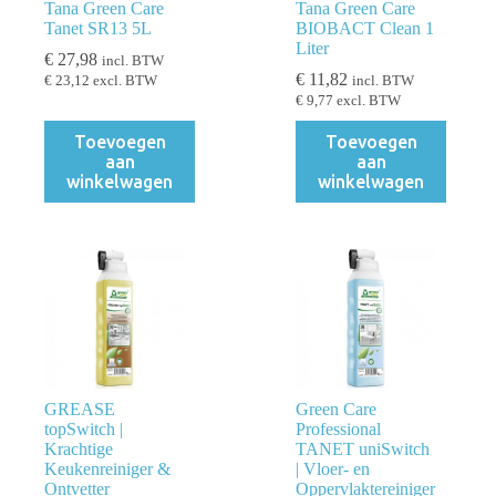
Tana Green Care
Tana Green Care
Tanet SR13 5L
BIOBACT Clean 1
Liter
€
27,98
incl. BTW
€
11,82
€
23,12
excl. BTW
incl. BTW
€
9,77
excl. BTW
Toevoegen
Toevoegen
aan
aan
winkelwagen
winkelwagen
GREASE
Green Care
topSwitch |
Professional
Krachtige
TANET uniSwitch
Keukenreiniger &
| Vloer- en
Ontvetter
Oppervlaktereiniger