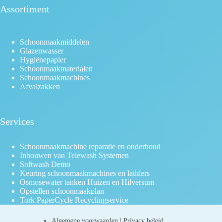
Assortiment
Schoonmaakmiddelen
Glazenwasser
Hygiënepapier
Schoonmaakmaterialen
Schoonmaakmachines
Afvalzakken
Services
Schoonmaakmachine reparatie en onderhoud
Inbouwen van Telewash Systemen
Softwash Demo
Keuring schoonmaakmachines en ladders
Osmosewater tanken Huizen en Hilversum
Opstellen schoonmaakplan
Tork PaperCycle Recyclingservice
Algemene voorwaarden
|
Privacy beleid