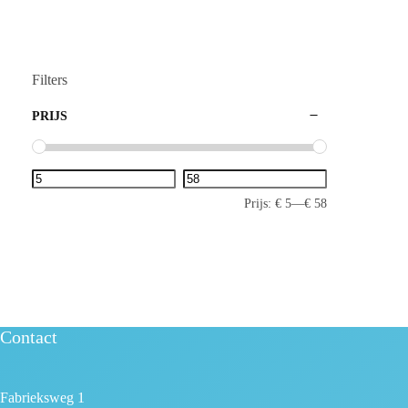
Filters
PRIJS
Prijs:
€ 5
—
€ 58
Contact
Fabrieksweg 1