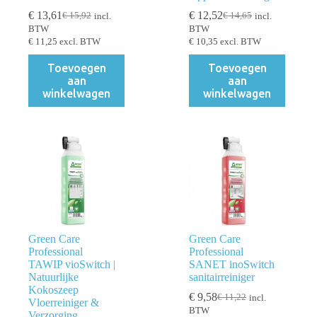
€
13,61
€
12,52
€
15,92
€
14,65
incl.
incl.
Oorspronkelijke
Huidige
Oorspronkelijke
Huidige
BTW
BTW
prijs
prijs
prijs
prijs
€
11,25
excl. BTW
€
10,35
excl. BTW
was:
is:
was:
is:
€ 15,92.
€ 13,61.
€ 14,65.
€ 12,52.
Toevoegen
Toevoegen
aan
aan
winkelwagen
winkelwagen
Green Care
Green Care
Professional
Professional
TAWIP vioSwitch |
SANET inoSwitch
Natuurlijke
sanitairreiniger
Kokoszeep
€
9,58
€
11,22
incl.
Oorspronkelijke
Huidige
Vloerreiniger &
BTW
prijs
prijs
Verzorging