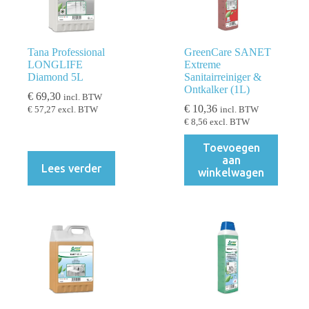
Tana Professional
GreenCare SANET
LONGLIFE
Extreme
Diamond 5L
Sanitairreiniger &
Ontkalker (1L)
€
69,30
incl. BTW
€
10,36
€
57,27
excl. BTW
incl. BTW
€
8,56
excl. BTW
Toevoegen
aan
Lees verder
winkelwagen