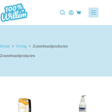
Ga
naar
de
Winkelwagen
inhoud
Home
Overig
Zonnebrandproducten
Zonnebrandproducten