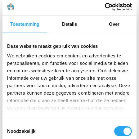
Zonnebrandcrème
SPF30 POUCH
800 ml
Toestemming
Details
Over
€
67,11
incl. BTW
€
55,46
excl. BTW
Toevoegen
Deze website maakt gebruik van cookies
aan
We gebruiken cookies om content en advertenties te
winkelwagen
personaliseren, om functies voor social media te bieden
en om ons websiteverkeer te analyseren. Ook delen we
informatie over uw gebruik van onze site met onze
partners voor social media, adverteren en analyse. Deze
Filters
partners kunnen deze gegevens combineren met andere
informatie die u aan ze heeft verstrekt of die ze hebben
PRIJS
verzameld op basis van uw gebruik van hun services.
T
Noodzakelijk
o
Prijs:
€ 26
—
€ 72