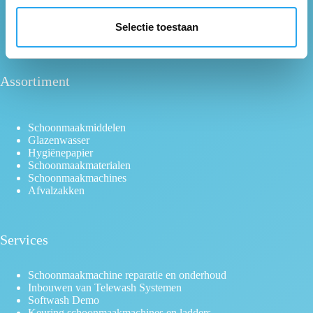
Voorwaarden Verzending
l
Vacatures
e
Selectie toestaan
Blog
c
t
i
Assortiment
e
Schoonmaakmiddelen
Glazenwasser
Hygiënepapier
Schoonmaakmaterialen
Schoonmaakmachines
Afvalzakken
Services
Schoonmaakmachine reparatie en onderhoud
Inbouwen van Telewash Systemen
Softwash Demo
Keuring schoonmaakmachines en ladders