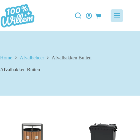
Ga
naar
de
Winkelwagen
inhoud
Home
Afvalbeheer
Afvalbakken Buiten
Afvalbakken Buiten