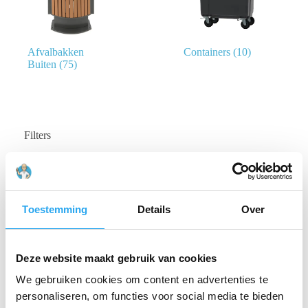
Afvalbakken
Containers
(10)
Buiten
(75)
Filters
CATEGORIE
Afvalbakken Buiten
(75)
Containers
(10)
Toestemming
Details
Over
PRIJS
Deze website maakt gebruik van cookies
We gebruiken cookies om content en advertenties te
personaliseren, om functies voor social media te bieden
Prijs:
€ 134
—
€ 2.250