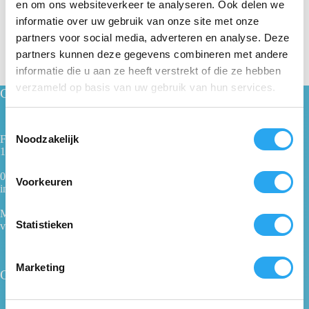
en om ons websiteverkeer te analyseren. Ook delen we
informatie over uw gebruik van onze site met onze
partners voor social media, adverteren en analyse. Deze
partners kunnen deze gegevens combineren met andere
informatie die u aan ze heeft verstrekt of die ze hebben
verzameld op basis van uw gebruik van hun services.
Contact
T
Noodzakelijk
Fabrieksweg 1
o
1271 AK Huizen
e
s
035 - 62 28 500
Voorkeuren
info@100procentwillem.nl
t
e
Maandag t/m vrijdag
m
Statistieken
van 08:00 tot 16:00 uur
m
i
Marketing
Ons bedrijf
n
g
s