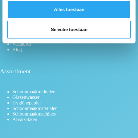
Over ons
s
Alles toestaan
Algemene Voorwaarden
e
Contact
l
Mijn account
Assortiment
e
Selectie toestaan
Services
c
Voorwaarden Verzending
t
Vacatures
Blog
i
e
Assortiment
Schoonmaakmiddelen
Glazenwasser
Hygiënepapier
Schoonmaakmaterialen
Schoonmaakmachines
Afvalzakken