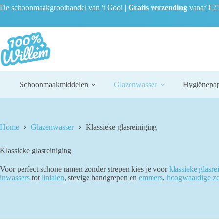
Ga
De schoonmaakgroothandel van 't Gooi |
Gratis verzending
vanaf €25
naar
de
inhoud
Schoonmaakmiddelen
Glazenwasser
Hygiënepap
Home
Glazenwasser
Klassieke glasreiniging
Klassieke glasreiniging
Voor perfect schone ramen zonder strepen kies je voor
klassieke glasre
inwassers
tot
linialen
, stevige handgrepen en
emmers
,
hoogwaardige z