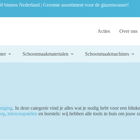
0 binnen Nederland | Grootste assortiment voor de glazenwasser!
Acties
Over ons
ier
Schoonmaakmaterialen
Schoonmaakmachines
iniging
. In deze categorie vind je alles wat je nodig hebt voor een blink
eep
,
telescoopstelen
en borstels: wij hebben alle tools in huis om jouw r