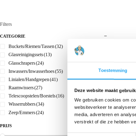
Filters
CATEGORIE
Buckets/Riemen/Tassen
(32)
Glasreinigingssets
(13)
Glasschrapers
(24)
Toestemming
Inwassers/Inwasserhoes
(55)
Linialen/Handgrepen
(41)
Raamwissers
(27)
Deze website maakt gebruik
Telescoopstelen/Borstels
(16)
We gebruiken cookies om cont
Wisserrubbers
(34)
websiteverkeer te analyseren
Zeep/Emmers
(24)
media, adverteren en analys
verstrekt of die ze hebben v
PRIJS
T