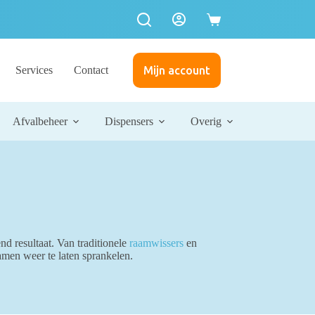
Winkelwagen
Services
Contact
Mijn account
Afvalbeheer
Dispensers
Overig
end resultaat. Van traditionele
raamwissers
en
amen weer te laten sprankelen.