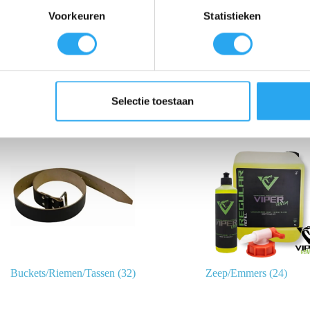
Voorkeuren
Statistieken
Linialen/Handgrepen
(41)
Inwassers/Inwasserhoe
Selectie toestaan
Buckets/Riemen/Tassen
(32)
Zeep/Emmers
(24)