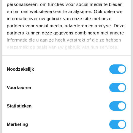
Dit
personaliseren, om functies voor social media te bieden
Opties
aan
product
selecteren
winkelwagen
en om ons websiteverkeer te analyseren. Ook delen we
heeft
meerdere
informatie over uw gebruik van onze site met onze
variaties.
partners voor social media, adverteren en analyse. Deze
Deze
partners kunnen deze gegevens combineren met andere
optie
kan
informatie die u aan ze heeft verstrekt of die ze hebben
gekozen
verzameld op basis van uw gebruik van hun services.
worden
op
de
T
productpagina
Noodzakelijk
o
Nitril
Nitril
Handschoenen met
Handschoenen met
e
Grip, Oranje,
Grip, Oranje,
s
Chemiebestendig,
Chemiebestendig,
Voorkeuren
t
maat L, 50 stuks
maat XL, 50 stuks
e
€
14,46
€
14,46
incl. BTW
incl. BTW
m
Statistieken
€
11,95
excl. BTW
€
11,95
excl. BTW
m
Toevoegen
Toevoegen
i
aan
aan
Marketing
n
winkelwagen
winkelwagen