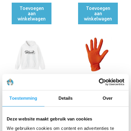
Toevoegen
Toevoegen
aan
aan
winkelwagen
winkelwagen
Softwash Specialist
Nitril
Trui
Handschoenen met
Grip, Oranje,
€
60,44
incl. BTW
Chemiebestendig,
Toestemming
Details
Over
€
49,95
excl. BTW
maat M, 50 stuks
€
10,83
€
14,46
incl.
Oorspronkelijke
Huidige
BTW
prijs
prijs
Deze website maakt gebruik van cookies
€
8,95
excl. BTW
was:
is:
€ 14,46.
€ 10,83.
We gebruiken cookies om content en advertenties te
Toevoegen