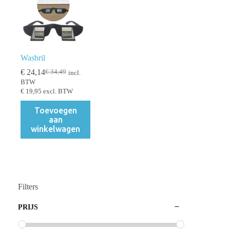
kan
gekozen
worden
op
de
productpagina
Wasbril
€
24,14
€
34,49
incl.
Oorspronkelijke
Huidige
BTW
prijs
prijs
€
19,95
excl. BTW
was:
is:
€ 34,49.
€ 24,14.
Toevoegen
aan
winkelwagen
Filters
PRIJS