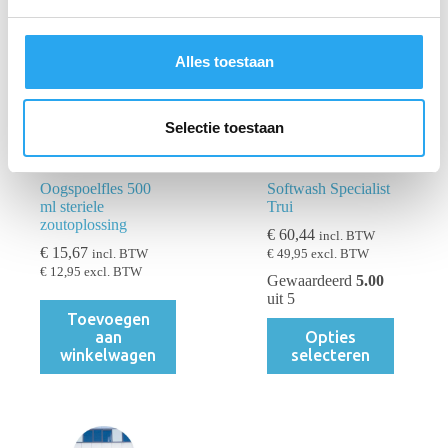
g
s
s
Alles toestaan
e
l
e
Selectie toestaan
c
t
Oogspoelfles 500
Softwash Specialist
i
ml steriele
Trui
e
zoutoplossing
€
60,44
incl. BTW
€
15,67
incl. BTW
€
49,95
excl. BTW
€
12,95
excl. BTW
Gewaardeerd
5.00
uit 5
Toevoegen
Dit
aan
Opties
product
winkelwagen
selecteren
heeft
meerdere
variaties.
Deze
optie