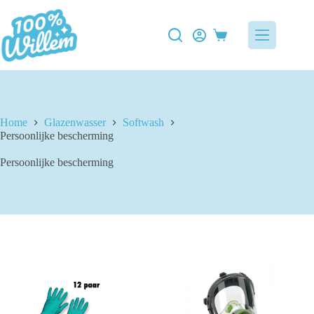
Ga
naar
de
Winkelwagen
inhoud
Home
Glazenwasser
Softwash
Persoonlijke bescherming
Persoonlijke bescherming