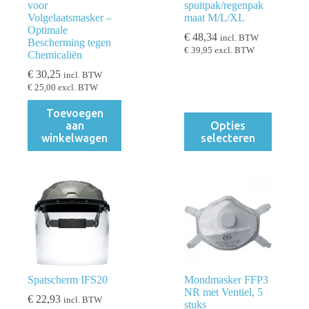
voor
spuitpak/regenpak
Volgelaatsmasker –
maat M/L/XL
Optimale
€
48,34
incl. BTW
Bescherming tegen
€
39,95
excl. BTW
Chemicaliën
€
30,25
incl. BTW
€
25,00
excl. BTW
Toevoegen
Dit
aan
Opties
product
winkelwagen
selecteren
heeft
meerdere
variaties.
Deze
optie
kan
gekozen
worden
op
de
productpagina
Spatscherm IFS20
Mondmasker FFP3
NR met Ventiel, 5
€
22,93
incl. BTW
stuks