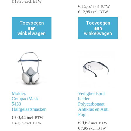
€
18,95
excl. BTW
€
15,67
incl. BTW
€
12,95
excl. BTW
Toevoegen
Toevoegen
aan
aan
winkelwagen
winkelwagen
Moldex
Veiligheidsbril
CompactMask
helder
5430
Polycarbonaat
Halfgelaatsmasker
Antikras en Anti
Fog
€
60,44
incl. BTW
€
9,62
€
49,95
excl. BTW
incl. BTW
€
7,95
excl. BTW