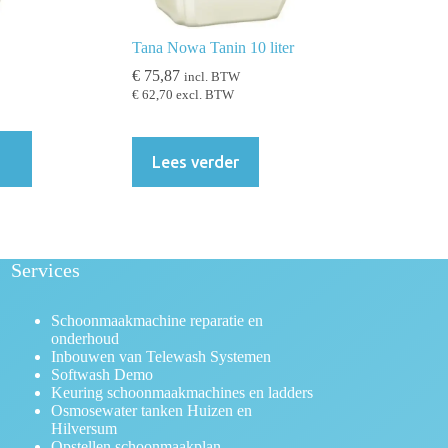
Tana Nowa Tanin 10 liter
€
75,87
incl. BTW
€
62,70
excl. BTW
Lees verder
Services
Schoonmaakmachine reparatie en
onderhoud
Inbouwen van Telewash Systemen
Softwash Demo
Keuring schoonmaakmachines en ladders
Osmosewater tanken Huizen en
Hilversum
Opstellen schoonmaakplan