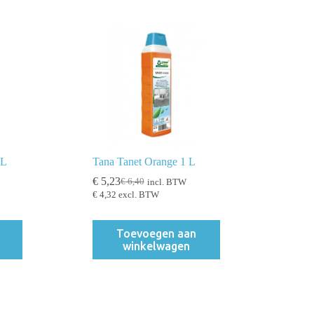
1L
Tana Tanet Orange 1 L
€
5,23
€
6,40
incl. BTW
Oorspronkelijke
Huidige
€
4,32
excl. BTW
prijs
prijs
was:
is:
€ 6,40.
€ 5,23.
Toevoegen aan
winkelwagen