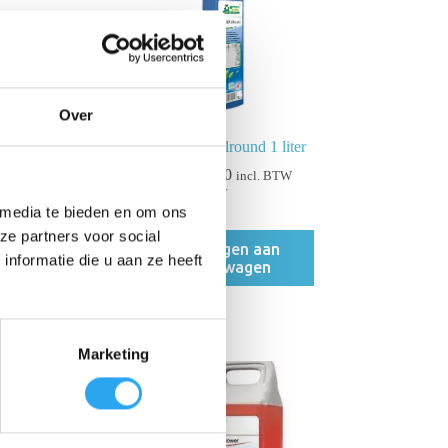
Over
niger
Tana Tanex Allround 1 liter
€
8,26
-
€
11,60
incl. BTW
€
9,59
excl. BTW
 media te bieden en om ons
ze partners voor social
Toevoegen aan
nformatie die u aan ze heeft
winkelwagen
Marketing