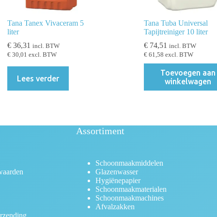
Tana Tanex Vivaceram 5
Tana Tuba Universal
liter
Tapijtreiniger 10 liter
€
36,31
€
74,51
incl. BTW
incl. BTW
€
30,01
excl. BTW
€
61,58
excl. BTW
Toevoegen aan
Lees verder
winkelwagen
Assortiment
Schoonmaakmiddelen
waarden
Glazenwasser
Hygiënepapier
Schoonmaakmaterialen
Schoonmaakmachines
Afvalzakken
rzending