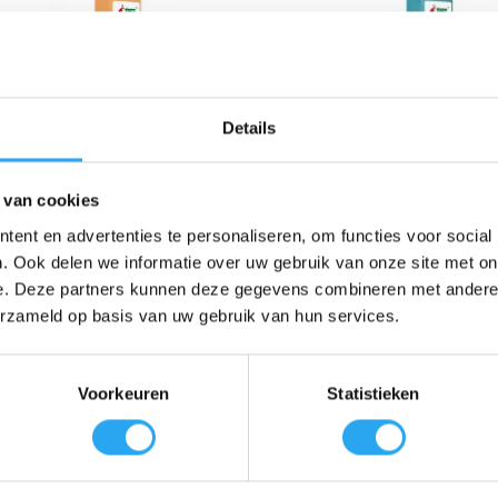
Details
Tana Tanet SR 13 1L
TANEX AZ 70 allesrei
1L
€
5,84
incl. BTW
 van cookies
€
5,58
€
4,83
excl. BTW
incl. BTW
ent en advertenties te personaliseren, om functies voor social
€
4,61
excl. BTW
. Ook delen we informatie over uw gebruik van onze site met on
Toevoegen aan
Toevoegen aan
e. Deze partners kunnen deze gegevens combineren met andere i
winkelwagen
winkelwagen
erzameld op basis van uw gebruik van hun services.
Voorkeuren
Statistieken