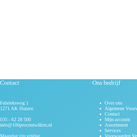
Contact
Ons bedrijf
Fabrieksweg 1
Over ons
1271 AK Huizen
Algemene Voor
Contact
035 - 62 28 500
Mijn account
info@100procentwillem.nl
Assortiment
Services
Maandag t/m vrijdag
Voorwaarden Ve