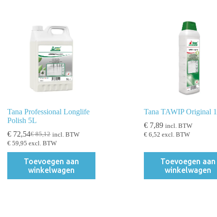
Tana Professional Longlife
Tana TAWIP Original 
Polish 5L
€
7,89
incl. BTW
€
72,54
€
85,12
incl. BTW
€
6,52
excl. BTW
Oorspronkelijke
Huidige
€
59,95
excl. BTW
prijs
prijs
was:
is:
Toevoegen aan
Toevoegen aan
€ 85,12.
€ 72,54.
winkelwagen
winkelwagen