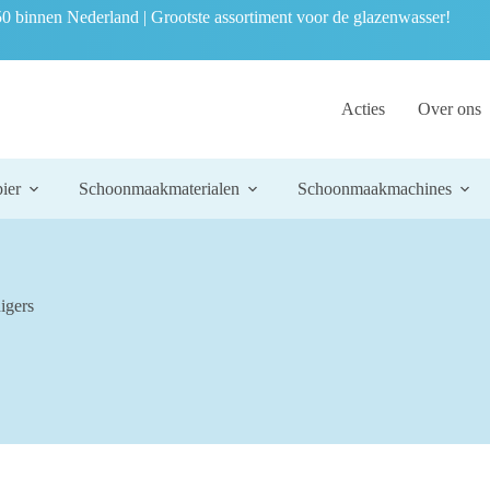
0 binnen Nederland | Grootste assortiment voor de glazenwasser!
Acties
Over ons
ier
Schoonmaakmaterialen
Schoonmaakmachines
igers