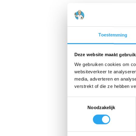
Toestemming
Deze website maakt gebruik
We gebruiken cookies om cont
websiteverkeer te analyseren
media, adverteren en analys
verstrekt of die ze hebben v
T
Noodzakelijk
o
e
s
t