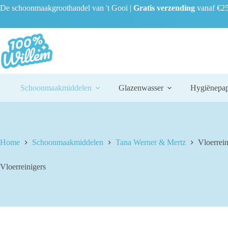
Ga
De schoonmaakgroothandel van 't Gooi |
Gratis verzending
vanaf €25
naar
de
inhoud
Schoonmaakmiddelen
Glazenwasser
Hygiënepap
Home
Schoonmaakmiddelen
Tana Werner & Mertz
Vloerrein
Vloerreinigers