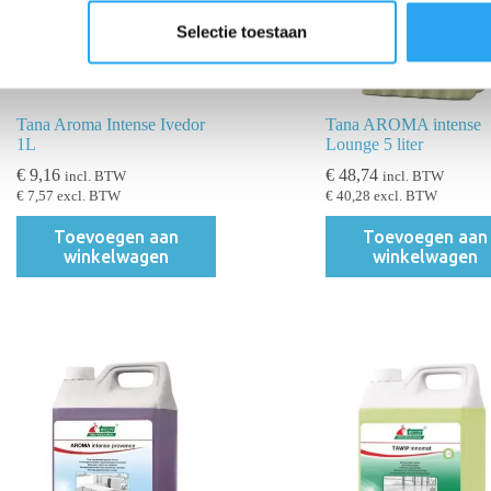
Selectie toestaan
Tana Aroma Intense Ivedor
Tana AROMA intense
1L
Lounge 5 liter
€
9,16
€
48,74
incl. BTW
incl. BTW
€
7,57
excl. BTW
€
40,28
excl. BTW
Toevoegen aan
Toevoegen aan
winkelwagen
winkelwagen