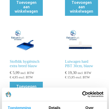
Toevoegen
Toevoegen
aan
aan
winkelwagen
winkelwagen
Stofblik hygiënisch
Luiwagen hard
extra breed blauw
PBT 30cm, blauw
€
5,99
€
19,30
incl. BTW
incl. BTW
€
4,95
excl. BTW
€
15,95
excl. BTW
Toevoegen
aan
Lees verder
winkelwagen
Toestemming
Details
Over