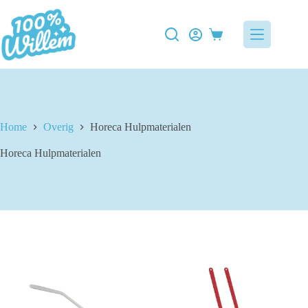
Ga
naar
de
Winkelwagen
inhoud
Home
Overig
Horeca Hulpmaterialen
Horeca Hulpmaterialen