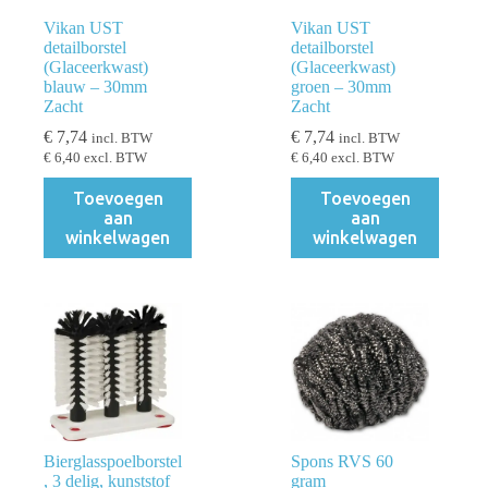
Vikan UST
Vikan UST
detailborstel
detailborstel
(Glaceerkwast)
(Glaceerkwast)
blauw – 30mm
groen – 30mm
Zacht
Zacht
€
7,74
€
7,74
incl. BTW
incl. BTW
€
6,40
excl. BTW
€
6,40
excl. BTW
Toevoegen
Toevoegen
aan
aan
winkelwagen
winkelwagen
Bierglasspoelborstel
Spons RVS 60
, 3 delig, kunststof
gram