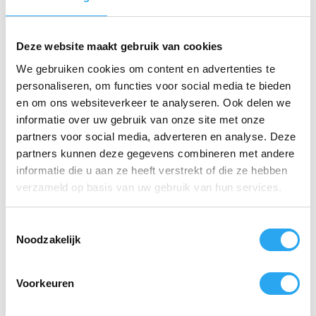
Deze website maakt gebruik van cookies
We gebruiken cookies om content en advertenties te
personaliseren, om functies voor social media te bieden
en om ons websiteverkeer te analyseren. Ook delen we
Zaalveger 40cm
Vloertrekker Extra
gepluimd PBT,
Hygiënische
informatie over uw gebruik van onze site met onze
blauw
monowisser 40cm,
partners voor social media, adverteren en analyse. Deze
blauw
€
22,93
incl. BTW
partners kunnen deze gegevens combineren met andere
€
20,51
€
18,95
excl. BTW
incl. BTW
informatie die u aan ze heeft verstrekt of die ze hebben
€
16,95
excl. BTW
verzameld op basis van uw gebruik van hun services.
Lees verder
Lees verder
T
Noodzakelijk
o
e
s
Voorkeuren
t
e