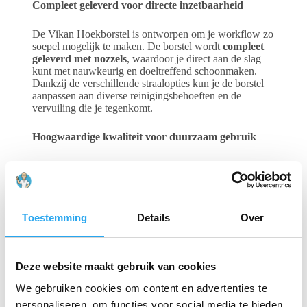
Compleet geleverd voor directe inzetbaarheid
De Vikan Hoekborstel is ontworpen om je workflow zo
soepel mogelijk te maken. De borstel wordt
compleet
geleverd met nozzels
, waardoor je direct aan de slag
kunt met nauwkeurig en doeltreffend schoonmaken.
Dankzij de verschillende straalopties kun je de borstel
aanpassen aan diverse reinigingsbehoeften en de
vervuiling die je tegenkomt.
Hoogwaardige kwaliteit voor duurzaam gebruik
Vikan staat bekend om zijn duurzame en robuuste
producten, en deze hoekborstel is daarop geen
uitzondering. De borstel is gemaakt van
hoogwaardige
materialen
die garant staan voor een lange levensduur,
zelfs bij intensief en dagelijks gebruik.
Toestemming
Details
Over
Met de
Vikan Hoekborstel
kies je voor een efficiënte
en gebruiksvriendelijke oplossing voor het reinigen van
Deze website maakt gebruik van cookies
die lastige plekken.
We gebruiken cookies om content en advertenties te
personaliseren, om functies voor social media te bieden