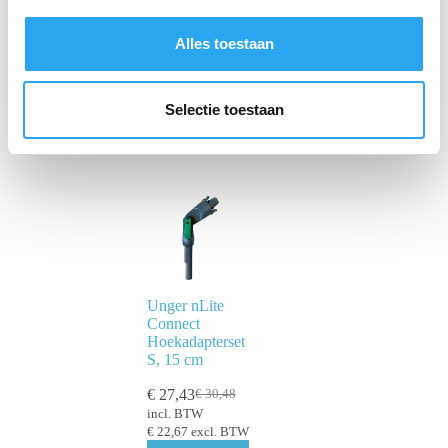
s
s
Alles toestaan
e
l
e
Selectie toestaan
c
t
i
e
Unger nLite
Connect
Hoekadapterset
S, 15 cm
€
27,43
€
30,48
incl. BTW
€
22,67
excl. BTW