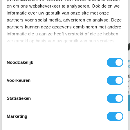
Gerelateerde producten
en om ons websiteverkeer te analyseren. Ook delen we
informatie over uw gebruik van onze site met onze
partners voor social media, adverteren en analyse. Deze
partners kunnen deze gegevens combineren met andere
informatie die u aan ze heeft verstrekt of die ze hebben
verzameld op basis van uw gebruik van hun services.
T
Un
Noodzakelijk
o
Ho
Streamline
e
Edge™ 26cm
€
8
Elite™
s
Voorkeuren
inc
Lightweight
t
€
6
Borstel
e
B
€
55,48
m
Statistieken
incl.
BTW
m
€
45,85
excl. BTW
i
Marketing
Lees verder
n
g