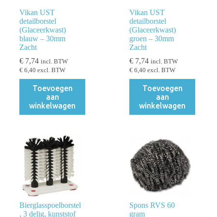
Vikan UST
Vikan UST
detailborstel
detailborstel
(Glaceerkwast)
(Glaceerkwast)
blauw – 30mm
groen – 30mm
Zacht
Zacht
€
7,74
€
7,74
incl. BTW
incl. BTW
€
6,40
excl. BTW
€
6,40
excl. BTW
Toevoegen
Toevoegen
aan
aan
winkelwagen
winkelwagen
Bierglasspoelborstel
Spons RVS 60
, 3 delig, kunststof
gram