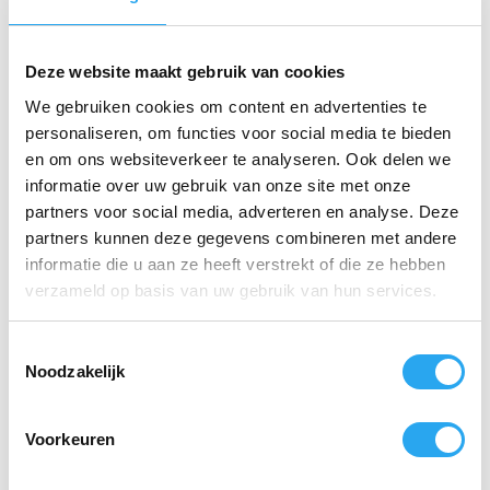
Deze website maakt gebruik van cookies
We gebruiken cookies om content en advertenties te
personaliseren, om functies voor social media te bieden
en om ons websiteverkeer te analyseren. Ook delen we
Zaalveger 40cm
Vloertrekker Extra
gepluimd PBT,
Hygiënische
informatie over uw gebruik van onze site met onze
blauw
monowisser 40cm,
partners voor social media, adverteren en analyse. Deze
blauw
€
22,93
incl. BTW
partners kunnen deze gegevens combineren met andere
€
20,51
€
18,95
excl. BTW
incl. BTW
informatie die u aan ze heeft verstrekt of die ze hebben
€
16,95
excl. BTW
verzameld op basis van uw gebruik van hun services.
Lees verder
Lees verder
T
Noodzakelijk
o
e
s
Voorkeuren
t
e