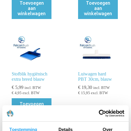
Toevoegen
Toevoegen
aan
aan
winkelwagen
winkelwagen
Stofblik hygiënisch
Luiwagen hard
extra breed blauw
PBT 30cm, blauw
€
5,99
€
19,30
incl. BTW
incl. BTW
€
4,95
excl. BTW
€
15,95
excl. BTW
Toevoegen
aan
Lees verder
winkelwagen
Toestemming
Details
Over