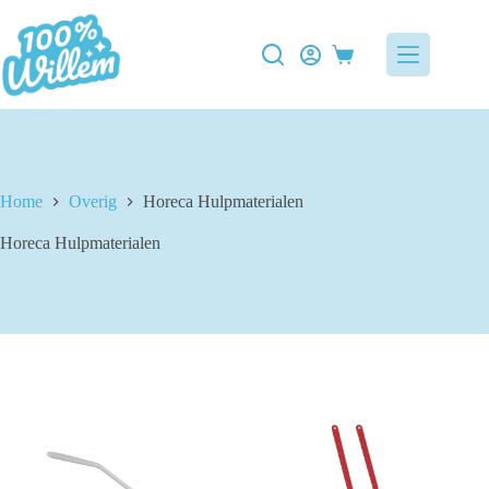
Ga
naar
de
Winkelwagen
inhoud
Home
Overig
Horeca Hulpmaterialen
Horeca Hulpmaterialen