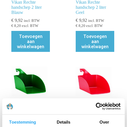
Vikan Rechte
Vikan Rechte
handschep 2 liter
handschep 2 liter
Blauw
Geel
€
9,92
€
9,92
incl. BTW
incl. BTW
€
8,20
excl. BTW
€
8,20
excl. BTW
Toevoegen
Toevoegen
aan
aan
winkelwagen
winkelwagen
Vikan Rechte
Vikan Rechte
handschep 2 liter
handschep 2 liter
Groen
Rood
Toestemming
Details
Over
€
9,92
€
9,92
incl. BTW
incl. BTW