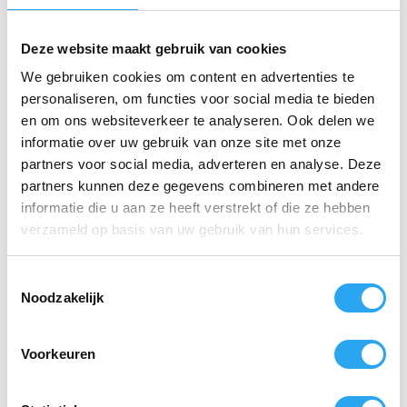
€
8,20
excl. BTW
€
8,20
excl. BTW
Toevoegen
Toevoegen
Deze website maakt gebruik van cookies
aan
aan
winkelwagen
winkelwagen
We gebruiken cookies om content en advertenties te
personaliseren, om functies voor social media te bieden
en om ons websiteverkeer te analyseren. Ook delen we
informatie over uw gebruik van onze site met onze
partners voor social media, adverteren en analyse. Deze
partners kunnen deze gegevens combineren met andere
informatie die u aan ze heeft verstrekt of die ze hebben
verzameld op basis van uw gebruik van hun services.
Vikan Rechte
handschep 2 liter
T
Wit
Noodzakelijk
o
€
9,92
incl. BTW
e
€
8,20
excl. BTW
s
Voorkeuren
t
Toevoegen
aan
e
winkelwagen