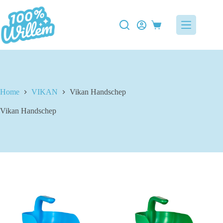
Ga
naar
de
Winkelwagen
inhoud
Home
VIKAN
Vikan Handschep
Vikan Handschep