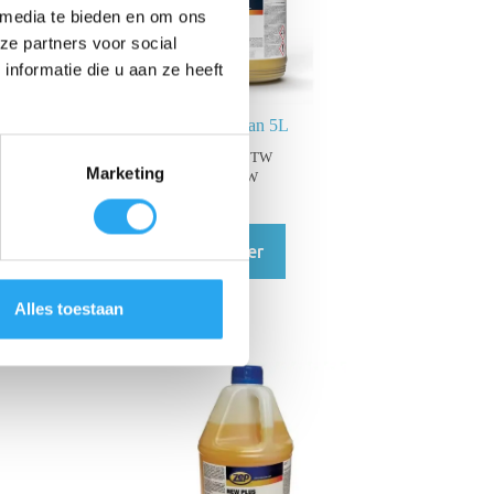
 media te bieden en om ons
ze partners voor social
nformatie die u aan ze heeft
ZEP Fresh Clean 5L
€
115,62
incl. BTW
Marketing
€
95,55
excl. BTW
Lees verder
Alles toestaan