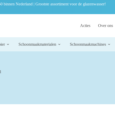
0 binnen Nederland | Grootste assortiment voor de glazenwasser!
Acties
Over ons
ier
Schoonmaakmaterialen
Schoonmaakmachines
l