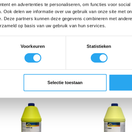
ent en advertenties te personaliseren, om functies voor social
. Ook delen we informatie over uw gebruik van onze site met on
e. Deze partners kunnen deze gegevens combineren met andere i
erzameld op basis van uw gebruik van hun services.
ZEP Mould & Mildew Stain
ZEP LIQUISEC NEW
Remover
€
44,43
incl. BTW
Voorkeuren
Statistieken
€
13,24
incl. BTW
€
36,72
excl. BTW
€
10,94
excl. BTW
Toevoegen aan
Toevoegen aan
winkelwagen
winkelwagen
Selectie toestaan