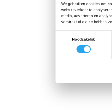
We gebruiken cookies om cont
websiteverkeer te analyseren
media, adverteren en analys
verstrekt of die ze hebben v
T
Noodzakelijk
o
e
s
t
e
m
m
i
n
g
s
s
e