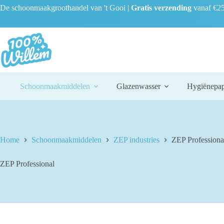
Ga
De schoonmaakgroothandel van 't Gooi |
Gratis verzending
vanaf €25
naar
de
inhoud
Schoonmaakmiddelen
Glazenwasser
Hygiënepap
Home
Schoonmaakmiddelen
ZEP industries
ZEP Professiona
ZEP Professional