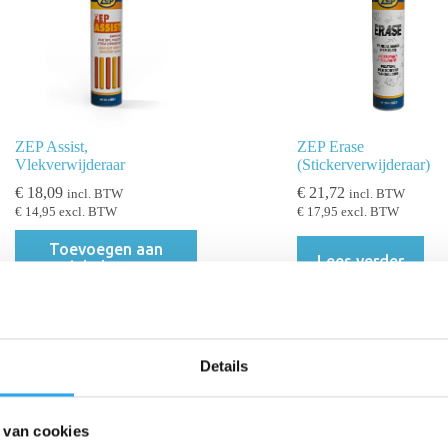
ZEP Assist,
ZEP Erase
Vlekverwijderaar
(Stickerverwijderaar)
€
18,09
€
21,72
incl. BTW
incl. BTW
€
14,95
excl. BTW
€
17,95
excl. BTW
Toevoegen aan
Lees verder
winkelwagen
Details
 van cookies