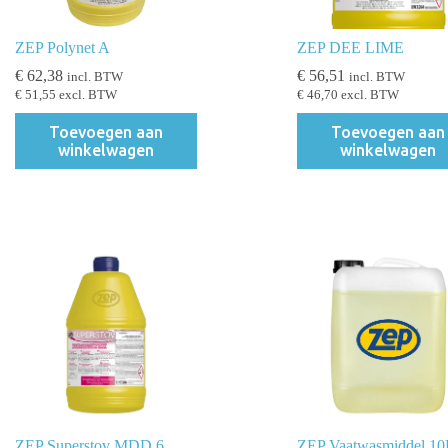
ZEP Polynet A
ZEP DEE LIME
€
62,38
€
56,51
incl. BTW
incl. BTW
€
51,55
excl. BTW
€
46,70
excl. BTW
Toevoegen aan
Toevoegen aan
winkelwagen
winkelwagen
ZEP Superstov MDD 6
ZEP Vaatwasmiddel 10