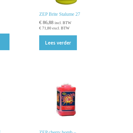
ZEP Brite Stalume 27
€
86,88
incl. BTW
€
71,80
excl. BTW
Lees verder
L
ZEP cherry bomb –