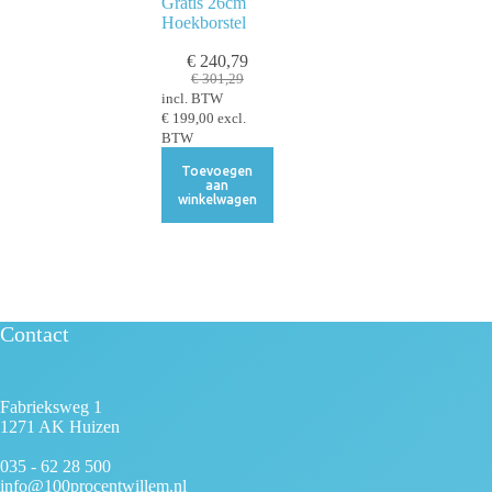
Gratis 26cm
Hoekborstel
€
240,79
€
301,29
incl. BTW
€
199,00
excl.
BTW
Toevoegen
aan
winkelwagen
Contact
Fabrieksweg 1
1271 AK Huizen
035 - 62 28 500
info@100procentwillem.nl