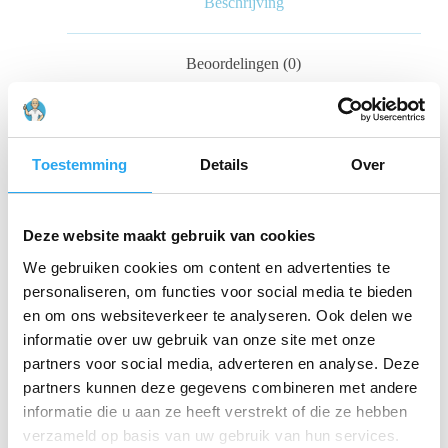
Beschrijving
Beoordelingen (0)
Stel je voor dat je de hele dag kunt tuckeren zonder de
fysieke belasting die je gewend bent. De
FO
Toestemming
Details
Over
Telescoopsteel 40K Ultra Lite
maakt dit mogelijk.
Door gebruik te maken van hoogwaardig
Hi-Mod
Carbon
, combineert deze steel een ongekend laag
gewicht met de stijfheid die nodig is voor nauwkeurige
Deze website maakt gebruik van cookies
controle op grote hoogte.
We gebruiken cookies om content en advertenties te
personaliseren, om functies voor social media te bieden
Ongeëvenaarde Lichtheid en Stabiliteit
Dit is niet
zomaar een carbon steel; het is een precisie-instrument
en om ons websiteverkeer te analyseren. Ook delen we
voor de moderne glazenwasser:
informatie over uw gebruik van onze site met onze
partners voor social media, adverteren en analyse. Deze
Extreem Lichtgewicht:
De 6,50 meter variant
partners kunnen deze gegevens combineren met andere
weegt slechts 1 kg. Zelfs de 13,75 meter
hoogtespecialist blijft met 2590 gram
informatie die u aan ze heeft verstrekt of die ze hebben
verbazingwekkend hanteerbaar.
verzameld op basis van uw gebruik van hun services.