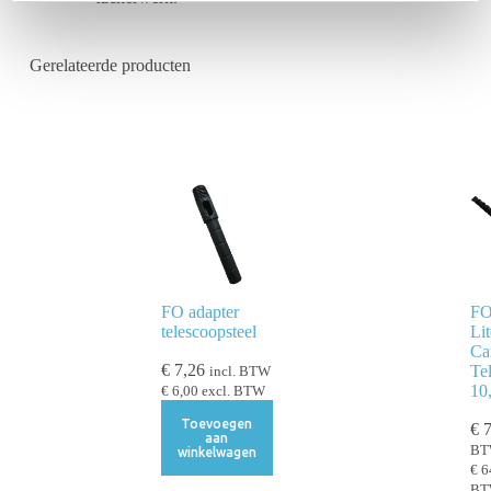
t
i
e
Gerelateerde producten
FO adapter
FO
telescoopsteel
Li
Ca
€
7,26
Te
incl. BTW
10
€
6,00
excl. BTW
Toevoegen
€
7
aan
B
winkelwagen
€
6
B