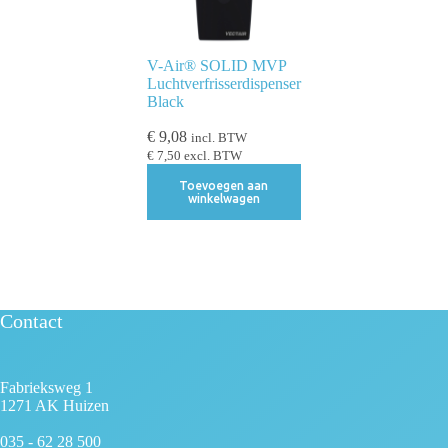
V-Air® SOLID MVP
Luchtverfrisserdispenser
Black
€
9,08
incl. BTW
€
7,50
excl. BTW
Toevoegen aan
winkelwagen
Contact
Fabrieksweg 1
1271 AK Huizen
035 - 62 28 500