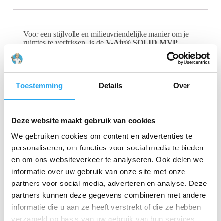
Voor een stijlvolle en milieuvriendelijke manier om je
ruimtes te verfrissen, is de
V-Air® SOLID MVP
Dispenser White
de perfecte oplossing. Deze passieve
luchtverfrisser combineert een strak en eenvoudig
ontwerp met een efficiënte en duurzame werking. De
V-Air SOLID is een uitstekende keuze voor iedereen
Toestemming
Details
Over
die op zoek is naar een milieuvriendelijk alternatief voor
traditionele dispensers.
Slim en Milieuvriendelijk Ontwerp
Deze website maakt gebruik van cookies
We gebruiken cookies om content en advertenties te
De V-Air® SOLID MVP Dispenser is gebouwd om het
bijvullen moeiteloos te maken en de onderhoudskosten
personaliseren, om functies voor social media te bieden
te minimaliseren. De dispenser heeft slechts drie
en om ons websiteverkeer te analyseren. Ook delen we
onderdelen en is makkelijk te installeren. De open
informatie over uw gebruik van onze site met onze
zijkant zorgt voor
maximale luchtstroom
, waardoor de
geur effectief en gelijkmatig in de ruimte wordt
partners voor social media, adverteren en analyse. Deze
verspreid. Bovendien werkt het systeem volledig
partners kunnen deze gegevens combineren met andere
zonder batterijen
, wat de onderhoudskosten
informatie die u aan ze heeft verstrekt of die ze hebben
minimaliseert.
verzameld op basis van uw gebruik van hun services.