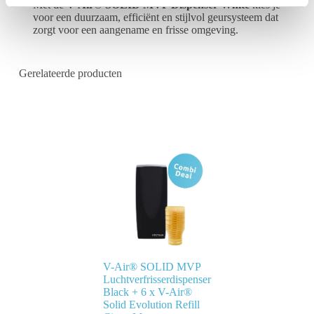
Met de
V-Air® SOLID MVP Dispenser White
kies je
t
voor een duurzaam, efficiënt en stijlvol geursysteem dat
i
zorgt voor een aangename en frisse omgeving.
e
Gerelateerde producten
V-Air® SOLID MVP
Luchtverfrisserdispenser
Black + 6 x V-Air®
Solid Evolution Refill