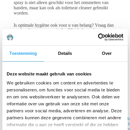
spray is niet alleen geschikt voor het ontsmetten van
handen, maar kan ook als toiletseat cleaner gebruikt
worden.
Is optimale hygiëne ook voor u van belang? Vraag dan
nu de offerte aan voor de SanTRAL Spraydispenser
1200 ml.
Toestemming
Details
Over
Gerelateerde producten
Deze website maakt gebruik van cookies
We gebruiken cookies om content en advertenties te
personaliseren, om functies voor social media te bieden
en om ons websiteverkeer te analyseren. Ook delen we
informatie over uw gebruik van onze site met onze
partners voor social media, adverteren en analyse. Deze
partners kunnen deze gegevens combineren met andere
Spraydispenser
Me
automatisch wit
in
informatie die u aan ze heeft verstrekt of die ze hebben
1000ml
ze