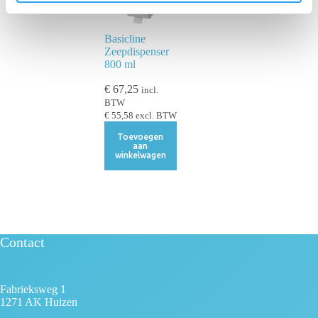
t
i
Basicline
e
Zeepdispenser
800 ml
€
67,25
incl.
BTW
€
55,58
excl. BTW
Toevoegen
aan
winkelwagen
Contact
Fabrieksweg 1
1271 AK Huizen