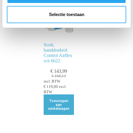
l
e
Selectie toestaan
c
t
i
e
Scott,
handdoekrol
Control Airflex
wit 6622
€
143,99
€
168,13
incl. BTW
€
119,00
excl.
BTW
Toevoegen
aan
winkelwagen