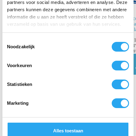
partners voor social media, adverteren en analyse. Deze
partners kunnen deze gegevens combineren met andere
informatie die u aan ze heeft verstrekt of die ze hebben
Scott Control
Sc
Handdoekrol
Ha
verzameld op basis van uw gebruik van hun services.
6626 – 6 x
1 l
300m
€
1
T
€
143,99
incl.
B
Noodzakelijk
o
BTW
€
9
e
€
119,00
excl.
BTW
s
Voorkeuren
t
Toevoegen
aan
e
winkelwagen
m
Statistieken
m
i
Marketing
n
g
s
s
Alles toestaan
e