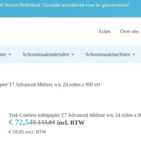
0 binnen Nederland | Grootste assortiment voor de glazenwasser!
Acties
Over ons
ier
Schoonmaakmaterialen
Schoonmaakmachines
apier T7 Advanced Midsize wit, 24 rollen a 900 vel
Tork Coreless toiletpapier T7 Advanced Midsize wit, 24 rollen a 9
€
72,54
€
133,04
incl. BTW
€
59,95
excl. BTW