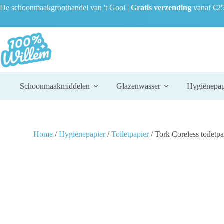
De schoonmaakgroothandel van 't Gooi |
Gratis verzending
vanaf €25
Schoonmaakmiddelen
Glazenwasser
Hygiënepap
Home
/
Hygiënepapier
/
Toiletpapier
/ Tork Coreless toiletp