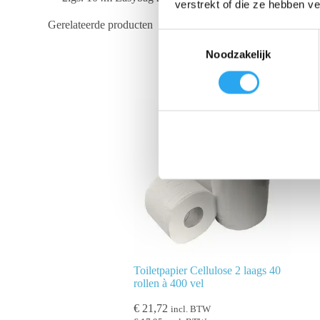
verstrekt of die ze hebben v
Gerelateerde producten
T
Noodzakelijk
o
e
s
t
e
m
m
i
n
g
s
s
e
Toiletpapier Cellulose 2 laags 40
l
rollen à 400 vel
e
€
21,72
incl. BTW
c