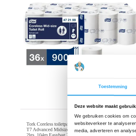
Toestemming
Deze website maakt gebruik
We gebruiken cookies om cont
websiteverkeer te analyseren
Tork Coreless toiletpapier
T7 Advanced Midsize wit
media, adverteren en analys
2lgs. 104m Easybag 24×900 vel