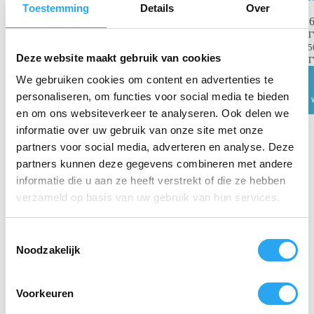
Toestemming
Details
Over
NX300 (zonder
€
6
kabel) t.b.v. 2 x
NX300
B
batterijen
€
5
Deze website maakt gebruik van cookies
B
€
430,30
We gebruiken cookies om content en advertenties te
€
478,11
personaliseren, om functies voor social media te bieden
incl. BTW
€
355,62
excl.
en om ons websiteverkeer te analyseren. Ook delen we
BTW
informatie over uw gebruik van onze site met onze
Toevoegen
partners voor social media, adverteren en analyse. Deze
aan
winkelwagen
partners kunnen deze gegevens combineren met andere
informatie die u aan ze heeft verstrekt of die ze hebben
verzameld op basis van uw gebruik van hun services.
T
Noodzakelijk
o
e
s
Voorkeuren
t