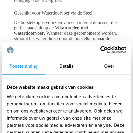
reinigingskracht vergroot.
Geschikt voor Waterdoorvoer via de Steel
De borstelkop is voorzien van een interne doorvoer die
perfect aansluit op de
Vikan stelen met
waterdoorvoer
. Wanneer deze gecombineerd worden,
stroomt het water direct door de borstelkern naar de
vezels. Dit zorgt voor een constante spoeling van het
vuil tijdens het schrobben, wat essentieel is voor een
optimaal hygiënisch resultaat in de
voedingsmiddelenindustrie.
Toestemming
Details
Over
Duurzaam en Veilig
Vervaardigd uit massief polypropyleen en hittebestendig
Deze website maakt gebruik van cookies
tot
121°C
. De borstel is volledig autoclaveerbaar en
bestand tegen de meest voorkomende
We gebruiken cookies om content en advertenties te
reinigingschemicaliën. De groene kleur maakt hem
uitermate geschikt voor gebruik in kleurgecodeerde
personaliseren, om functies voor social media te bieden
HACCP-zones.
en om ons websiteverkeer te analyseren. Ook delen we
informatie over uw gebruik van onze site met onze
Belangrijkste specificaties:
partners voor social media, adverteren en analyse. Deze
partners kunnen deze gegevens combineren met andere