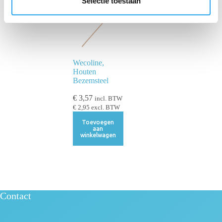
Selectie toestaan
c
t
i
e
Wecoline,
Houten
Bezemsteel
€
3,57
incl. BTW
€
2,95
excl. BTW
Toevoegen
aan
winkelwagen
Contact