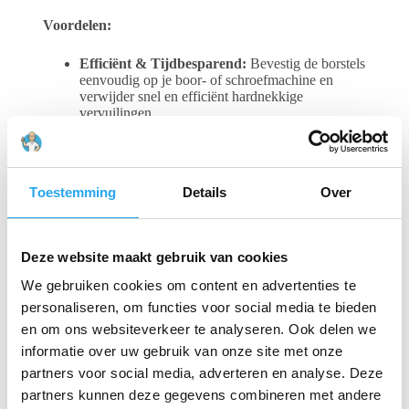
Voordelen:
Efficiënt & Tijdbesparend:
Bevestig de borstels
eenvoudig op je boor- of schroefmachine en
verwijder snel en efficiënt hardnekkige
vervuilingen.
Veelzijdig:
Geschikt voor verschillende
schoonmaakklussen, zowel binnen als buiten.
Zacht & Veilig:
De zachte borstelharen zijn
ideaal voor delicate oppervlakken, zoals keukens
Toestemming
Details
Over
en badkamers,zonder krassen te veroorzaken.
Complete set:
Geleverd per set van 4
verschillende borstels voor diverse toepassingen.
Deze website maakt gebruik van cookies
Gerelateerde producten
We gebruiken cookies om content en advertenties te
personaliseren, om functies voor social media te bieden
en om ons websiteverkeer te analyseren. Ook delen we
informatie over uw gebruik van onze site met onze
partners voor social media, adverteren en analyse. Deze
partners kunnen deze gegevens combineren met andere