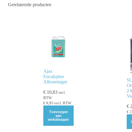
Gerelateerde producten
Ajax
Eucalyptus
SU
Allesreiniger
On
2 
€
10,83
incl.
Va
BTW
€
8,95
excl. BTW
€
2
Toevoegen
€
2
aan
winkelwagen