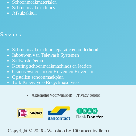
Schoonmaakmaterialen
Schoonmaakmachines
Afvalzakken
Services
Schoonmaakmachine reparatie en onderhoud
Inbouwen van Telewash Systemen
Softwash Demo
Keuring schoonmaakmachines en ladders
Osmosewater tanken Huizen en Hilversum
Opstellen schoonmaakplan
Tork PaperCycle Recyclingservice
Algemene voorwaarden
|
Privacy beleid
Copyright © 2026 - Webshop by 100procentwillem.nl