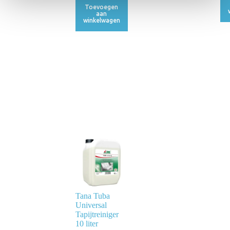
Toevoegen
e
aan
winkelwagen
Tana Tuba
Universal
Tapijtreiniger
10 liter