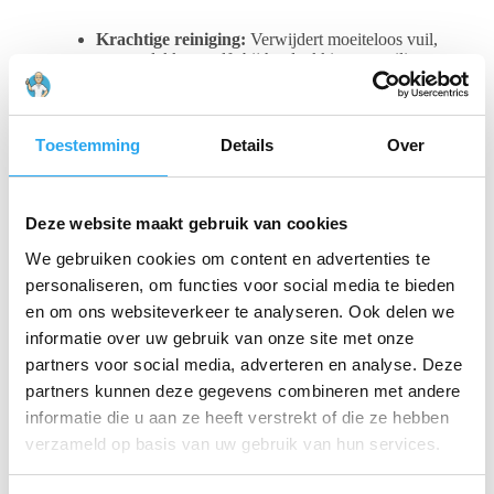
Krachtige reiniging:
Verwijdert moeiteloos vuil,
vet en vlekken, zelfs bij hardnekkige vervuiling.
Ecologisch verantwoord:
Respecteert de
biologische cycli en draagt zorg voor de
gezondheid en veiligheid van het
schoonmaakpersoneel.
Toestemming
Details
Over
Veelzijdig:
Geschikt voor dagelijks onderhoud,
intensieve reiniging, reiniging vóór oplevering en
herstel van de emulsie (“top cleaning”).
Aangename geur:
Laat een frisse geur achter na
Deze website maakt gebruik van cookies
het reinigen.
Laagschuimend:
Geschikt voor zowel
We gebruiken cookies om content en advertenties te
handmatige als machinale reiniging
personaliseren, om functies voor social media te bieden
(schrobzuigmachine).
en om ons websiteverkeer te analyseren. Ook delen we
informatie over uw gebruik van onze site met onze
Toepassingen:
partners voor social media, adverteren en analyse. Deze
Alle waterbestendige vloeren en oppervlakken
partners kunnen deze gegevens combineren met andere
Elastische vloeren, natuur- en kunststenen
informatie die u aan ze heeft verstrekt of die ze hebben
vloeren
verzameld op basis van uw gebruik van hun services.
Betonnen en gepolijste vloeren