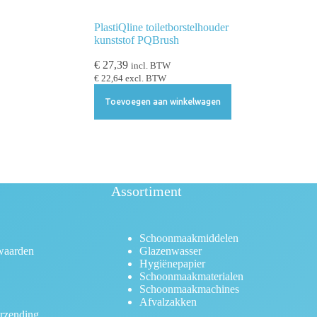
PlastiQline toiletborstelhouder
kunststof PQBrush
€
27,39
incl. BTW
€
22,64
excl. BTW
Toevoegen aan winkelwagen
Assortiment
Schoonmaakmiddelen
waarden
Glazenwasser
Hygiënepapier
Schoonmaakmaterialen
Schoonmaakmachines
Afvalzakken
rzending