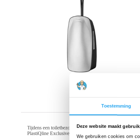
Toestemming
Deze website maakt gebruik
Tijdens een toiletbezoek willen uw gasten niet geconfr
PlastiQline Exclusive toiletaccessoires laten zien dat zelf
We gebruiken cookies om cont