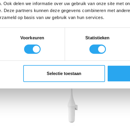
. Ook delen we informatie over uw gebruik van onze site met on
 zelfs de meest eenvoudige toiletruimte een chique touch. De zwarte bor
e. Deze partners kunnen deze gegevens combineren met andere i
 houder garandeert ook de volgende gebruiker een hygiënisch en schoon
erzameld op basis van uw gebruik van hun services.
ient? Vraag nu de offerte aan.
Voorkeuren
Statistieken
Selectie toestaan