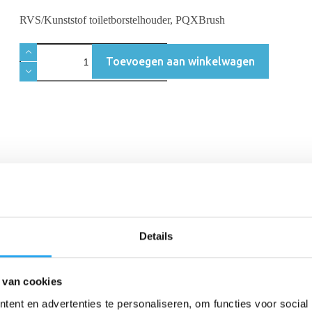
RVS/Kunststof toiletborstelhouder, PQXBrush
Toevoegen aan winkelwagen
Beschrijving
Aanvullende informatie
Beoordelingen 
Details
 van cookies
onteerd worden met onhygiënisch en rondslingerend vuil. Goed schoon
s de kleinste details uw aandacht verdienen.
ent en advertenties te personaliseren, om functies voor social