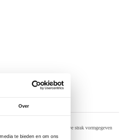
(0)
Over
maakmateriaal is daarom onmisbaar. De strak vormgegeven
 media te bieden en om ons