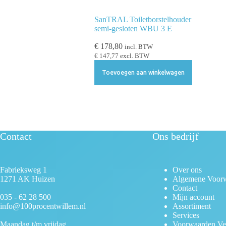
e
SanTRAL Toiletborstelhouder
c
semi-gesloten WBU 3 E
t
i
€
178,80
incl. BTW
€
147,77
excl. BTW
e
Toevoegen aan winkelwagen
Contact
Ons bedrijf
Fabrieksweg 1
Over ons
1271 AK Huizen
Algemene Voor
Contact
035 - 62 28 500
Mijn account
info@100procentwillem.nl
Assortiment
Services
Maandag t/m vrijdag
Voorwaarden Ve