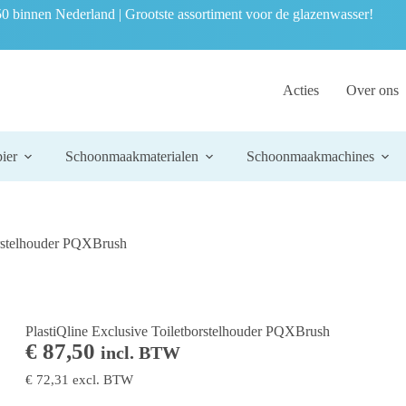
0 binnen Nederland | Grootste assortiment voor de glazenwasser!
Acties
Over ons
ier
Schoonmaakmaterialen
Schoonmaakmachines
orstelhouder PQXBrush
PlastiQline Exclusive Toiletborstelhouder PQXBrush
€
87,50
incl. BTW
€
72,31
excl. BTW