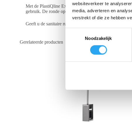
websiteverkeer te analyseren
Met de PlastiQline Exclusive toiletborstelhouder geeft u
media, adverteren en analys
gebruik. De ronde opvangschaal aan de onderkant van de
verstrekt of die ze hebben v
Geeft u de sanitaire ruimte graag de aandacht die zij verd
T
Noodzakelijk
o
Gerelateerde producten
e
s
t
e
m
m
i
n
g
s
s
e
l