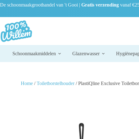
De schoonmaakgroothandel van 't Gooi |
Gratis verzending
vanaf €25
Schoonmaakmiddelen
Glazenwasser
Hygiënepap
Home
/
Toiletborstelhouder
/ PlastiQline Exclusive Toiletb