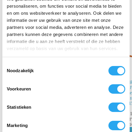
personaliseren, om functies voor social media te bieden
en om ons websiteverkeer te analyseren. Ook delen we
Gerelateerde producten
informatie over uw gebruik van onze site met onze
partners voor social media, adverteren en analyse. Deze
partners kunnen deze gegevens combineren met andere
informatie die u aan ze heeft verstrekt of die ze hebben
verzameld op basis van uw gebruik van hun services.
T
Noodzakelijk
o
e
Vikan UST
Vi
s
Afwasborstel
Af
Voorkeuren
met lange steel
met
t
Paars – 400mm
Or
e
Hard
41
m
Statistieken
€
26,86
€
1
m
incl.
BTW
B
i
€
22,20
excl. BTW
€
1
Marketing
n