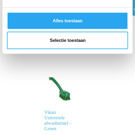
Toevoegen
g
aan
winkelwagen
s
s
Alles toestaan
e
l
e
Selectie toestaan
c
t
i
e
Vikan
Universele
afwasborstel –
Groen