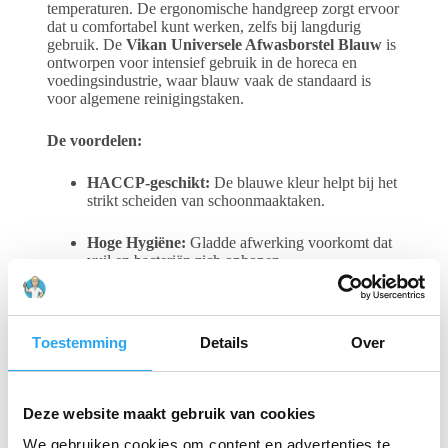
temperaturen. De ergonomische handgreep zorgt ervoor
dat u comfortabel kunt werken, zelfs bij langdurig
gebruik. De
Vikan Universele Afwasborstel Blauw
is
ontworpen voor intensief gebruik in de horeca en
voedingsindustrie, waar blauw vaak de standaard is
voor algemene reinigingstaken.
De voordelen:
HACCP-geschikt:
De blauwe kleur helpt bij het
strikt scheiden van schoonmaaktaken.
Hoge Hygiëne:
Gladde afwerking voorkomt dat
vuil en bacteriën zich ophopen.
Ergonomisch Design:
Ligt prettig in de hand en
voorkomt vermoeidheid.
Toestemming
Details
Over
Vaatwasserbestendig:
Kan gereinigd worden op
hoge temperaturen (tot 121°C).
Deze website maakt gebruik van cookies
Lange Levensduur:
Hoogwaardige materialen
die veel langer meegaan dan standaard borstels.
We gebruiken cookies om content en advertenties te