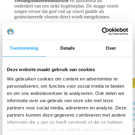
voedingsmiddelenindustrie
en laboratoria als
onderdeel van een strikt hygiëneplan. De stugge vezels
zorgen ervoor dat grof vuil op zowel gladde als
gestructureerde vloeren direct wordt meegekomen.
Gerelateerde producten
Toestemming
Details
Over
Deze website maakt gebruik van cookies
We gebruiken cookies om content en advertenties te
personaliseren, om functies voor social media te bieden
en om ons websiteverkeer te analyseren. Ook delen we
informatie over uw gebruik van onze site met onze
Vikan 2914
Vi
partners voor social media, adverteren en analyse. Deze
Hoekbezem
Po
290mm – Rood
Za
partners kunnen deze gegevens combineren met andere
(Extra Harde
Ge
informatie die u aan ze heeft verstrekt of die ze hebben
Vezels)
verzameld op basis van uw gebruik van hun services.
€
1