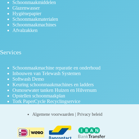
Schoonmaakmiddelen
Glazenwasser
Hygiënepapier
Schoonmaakmaterialen
Schoonmaakmachines
Afvalzakken
Services
Schoonmaakmachine reparatie en onderhoud
Inbouwen van Telewash Systemen
Softwash Demo
Keuring schoonmaakmachines en ladders
Osmosewater tanken Huizen en Hilversum
Opstellen schoonmaakplan
Tork PaperCycle Recyclingservice
Algemene voorwaarden
|
Privacy beleid