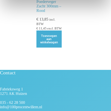
Poederveger
i
Zacht 300mm –
Rood
e
€
13,85
incl.
BTW
€
11,45
excl. BTW
Toevoegen
aan
winkelwagen
Contact
Fabrieksweg 1
1271 AK Huizen
035 - 62 28 500
info@100procentwillem.nl