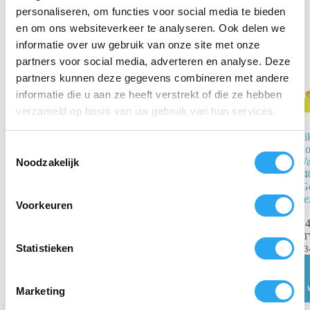
personaliseren, om functies voor social media te bieden
en om ons websiteverkeer te analyseren. Ook delen we
informatie over uw gebruik van onze site met onze
partners voor social media, adverteren en analyse. Deze
partners kunnen deze gegevens combineren met andere
informatie die u aan ze heeft verstrekt of die ze hebben
verzameld op basis van uw gebruik van hun services.
Vikan 2914
Vi
T
Hoekbezem
Ho
290mm –
Wa
Noodzakelijk
o
Blauw (Extra
24
e
Harde Vezels)
(G
s
Ve
Voorkeuren
€
21,30
incl.
t
€
4
BTW
e
€
17,60
excl. BTW
B
m
Statistieken
€
3
Toevoegen
m
aan
winkelwagen
i
Marketing
n