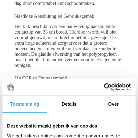
dag door comfortabel kunt schoonmaken.
Naadloze Aansluiting en Gebruiksgemak
Het blik beschikt over een nauwkeurig aansluitende
contactlip van 33 cm breed. Hierdoor wordt vuil niet
vooruit geduwd, maar direct in het blik geveegd. De
extra hoge achterrand zorgt ervoor dat u grotere
hoeveelheden stof en vuil kunt verplaatsen zonder te
morsen. De gladde afwerking van het polypropyleen
maakt het blik bovendien zeer eenvoudig te legen en te
reinigen.
HACCP en Duurzaamheid
Hoewel de kleur zwart vaak wordt gekozen om
esthetische redenen, is dit product volledig
HACCP-
gecertificeerd
. Het is gemaakt van slagvast kunststof en
Toestemming
Details
Over
hoogwaardig aluminium, wat een lange levensduur
garandeert, zelfs bij intensief industrieel gebruik.
Deze website maakt gebruik van cookies
Gerelateerde producten
We gebruiken cookies om content en advertenties te