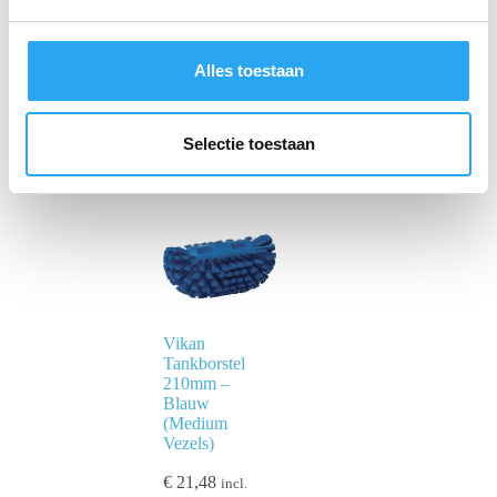
g
s
s
Alles toestaan
e
l
e
Selectie toestaan
c
t
i
e
Vikan
Tankborstel
210mm –
Blauw
(Medium
Vezels)
€
21,48
incl.