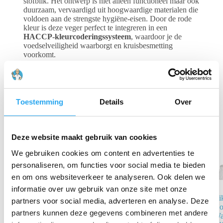
stofblik. Het ontwerp is niet alleen functioneel maar ook
duurzaam, vervaardigd uit hoogwaardige materialen die
voldoen aan de strengste hygiëne-eisen. Door de rode
kleur is deze veger perfect te integreren in een
HACCP-kleurcoderingssysteem
, waardoor je de
voedselveiligheid waarborgt en kruisbesmetting
voorkomt.
Gerelateerde producten
Toestemming
Details
Over
Deze website maakt gebruik van cookies
We gebruiken cookies om content en advertenties te
personaliseren, om functies voor social media te bieden
en om ons websiteverkeer te analyseren. Ook delen we
informatie over uw gebruik van onze site met onze
Vikan 2914
Vi
partners voor social media, adverteren en analyse. Deze
Hoekbezem
Ho
partners kunnen deze gegevens combineren met andere
290mm –
Wa