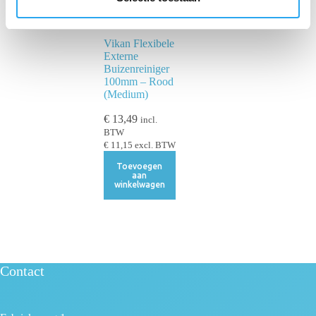
c
t
Vikan Flexibele
i
Externe
e
Buizenreiniger
100mm – Rood
(Medium)
€
13,49
incl.
BTW
€
11,15
excl. BTW
Toevoegen
aan
winkelwagen
Contact