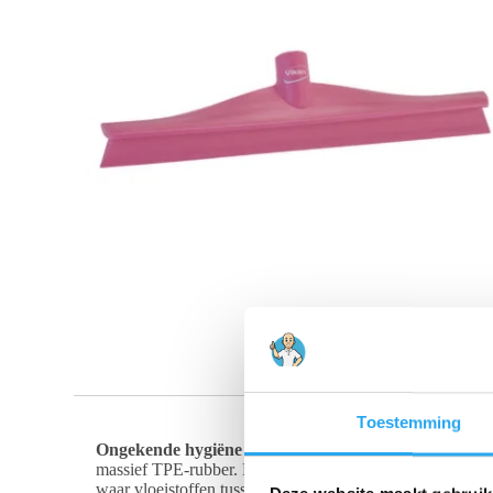
Toestemming
Ongekende hygiëne door innovatief ontwerp
In tegens
massief TPE-rubber. Dit materiaal is niet-poreus, wat bet
waar vloeistoffen tussen kunnen blijven staan. Dit maakt 