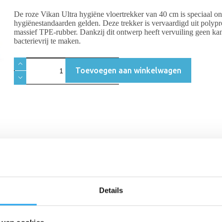
De roze Vikan Ultra hygiëne vloertrekker van 40 cm is speciaal 
hygiënestandaarden gelden. Deze trekker is vervaardigd uit polyp
massief TPE-rubber. Dankzij dit ontwerp heeft vervuiling geen kan
bacterievrij te maken.
Toevoegen aan winkelwagen
Beschrijving
Beoordelingen (0)
Details
telling tot traditionele trekkers met schuimrubber, is de Vikan Ultra hy
ekent dat bacteriën en vuil niet in het rubber kunnen dringen. Door de e
deze vloertrekker de veiligste keuze voor de voedingsmiddelenindustrie,