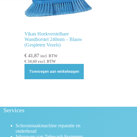
Vikan Hoekverstelbare
Wandborstel 240mm – Blauw
(Gespleten Vezels)
€
41,87
incl. BTW
€
34,60
excl. BTW
Toevoegen aan winkelwagen
Services
Schoonmaakmachine reparatie en
onderhoud
Inbouwen van Telewash Systemen