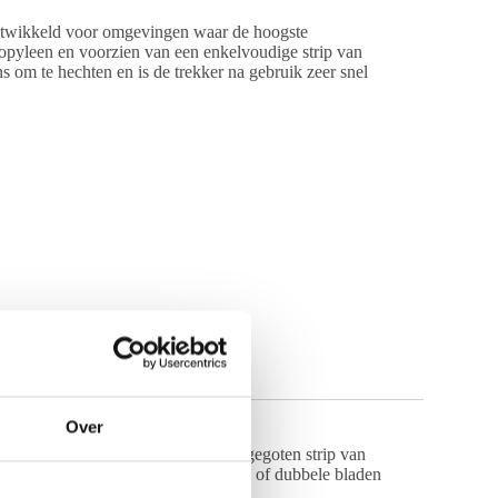
ontwikkeld voor omgevingen waar de hoogste
ropyleen en voorzien van een enkelvoudige strip van
s om te hechten en is de trekker na gebruik zeer snel
Over
giëne vloertrekker voorzien van een gegoten strip van
nkelvoudige strip zijn er geen kieren of dubbele bladen
 laboratoria en zorginstellingen.