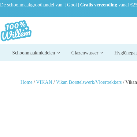
De schoonmaakgroothandel van 't Gooi |
Gratis verzending
vanaf €25
Schoonmaakmiddelen
Glazenwasser
Hygiënepap
Home
/
VIKAN
/
Vikan Borstelswerk/Vloertrekkers
/ Vikan