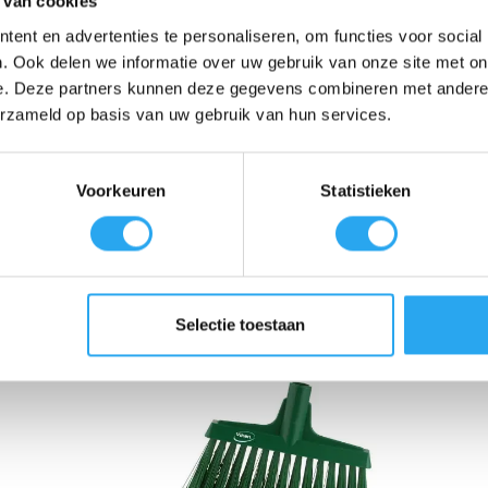
 van cookies
ent en advertenties te personaliseren, om functies voor social
m van de rubberen strip is zodanig ontworpen dat deze grote hoeveelhe
 afgerond, waardoor opspattend water direct wegloopt en niet op de trek
. Ook delen we informatie over uw gebruik van onze site met on
tes of tussen machines.
e. Deze partners kunnen deze gegevens combineren met andere i
erzameld op basis van uw gebruik van hun services.
g vervaardigd uit materialen die goedgekeurd zijn voor contact met l
gsplan, waardoor hij strikt gescheiden kan blijven van gereedschap u
f gereinigd kan worden. Hij past op elke steel uit het Vikan Hygiene as
Voorkeuren
Statistieken
Selectie toestaan