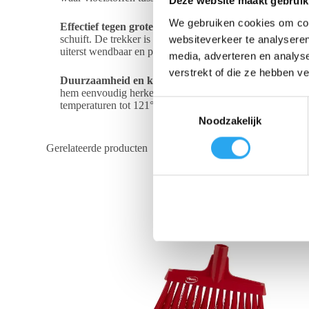
Deze website maakt gebruik
We gebruiken cookies om cont
Effectief tegen grote hoeveelheden vuil en water
De vor
schuift. De trekker is aan de bovenzijde volledig glad en
websiteverkeer te analyseren
uiterst wendbaar en perfect voor gebruik in kleinere ruim
media, adverteren en analys
verstrekt of die ze hebben v
Duurzaamheid en kleurcodering
De trekker is volledi
hem eenvoudig herkenbaar binnen een HACCP-kleurcoderin
T
temperaturen tot 121°C, waardoor hij ook in een autoclaa
Noodzakelijk
o
e
Gerelateerde producten
s
t
e
m
m
i
n
g
s
s