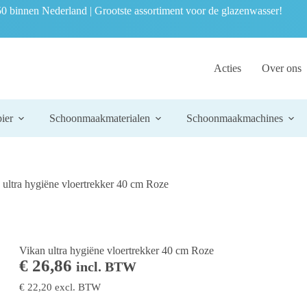
0 binnen Nederland | Grootste assortiment voor de glazenwasser!
Acties
Over ons
ier
Schoonmaakmaterialen
Schoonmaakmachines
 ultra hygiëne vloertrekker 40 cm Roze
Vikan ultra hygiëne vloertrekker 40 cm Roze
€
26,86
incl. BTW
€
22,20
excl. BTW