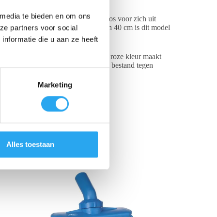
 media te bieden en om ons
den vloeistof en vast vuil moeiteloos voor zich uit
ker blijft liggen. Met een breedte van 40 cm is dit model
ze partners voor social
nformatie die u aan ze heeft
evensmiddelen (FDA/EU conform). De roze kleur maakt
it andere zones. De vloertrekker is bestand tegen
sortiment.
Marketing
Alles toestaan