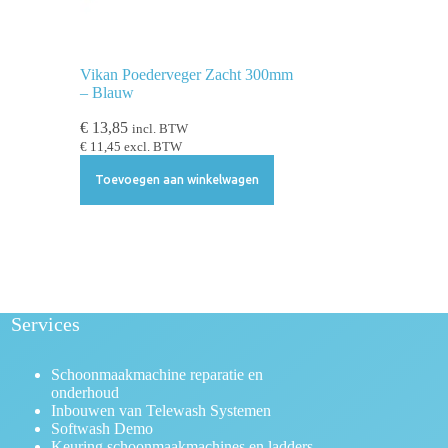
Vikan Poederveger Zacht 300mm
– Blauw
€
13,85
incl. BTW
€
11,45
excl. BTW
Toevoegen aan winkelwagen
Services
Schoonmaakmachine reparatie en
onderhoud
Inbouwen van Telewash Systemen
Softwash Demo
Keuring schoonmaakmachines en ladders