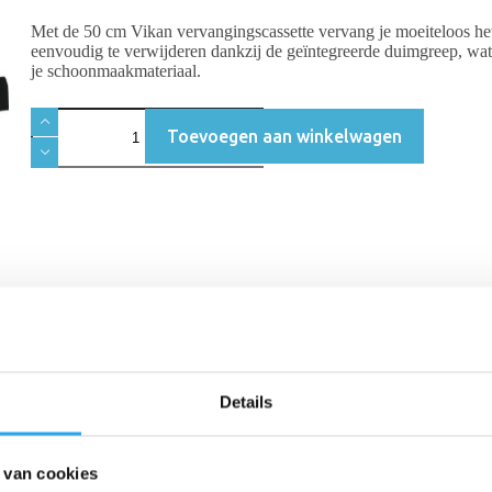
Met de 50 cm Vikan vervangingscassette vervang je moeiteloos het
eenvoudig te verwijderen dankzij de geïntegreerde duimgreep,
wat 
je schoonmaakmateriaal.
Toevoegen aan winkelwagen
Beschrijving
Beoordelingen (0)
Details
trekkers van 50 cm is deze vervangingscassette de meest efficiënte man
eschadigen; met dit kliksysteem herstel je de volledige trekkracht van j
 van cookies