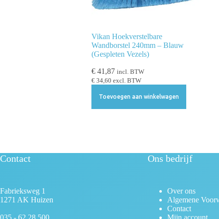
l
e
c
Vikan Hoekverstelbare
Wandborstel 240mm – Blauw
t
(Gespleten Vezels)
i
e
€
41,87
incl. BTW
€
34,60
excl. BTW
Toevoegen aan winkelwagen
Contact
Ons bedrijf
Fabrieksweg 1
Over ons
1271 AK Huizen
Algemene Voor
Contact
035 - 62 28 500
Mijn account