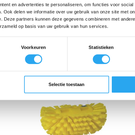
ent en advertenties te personaliseren, om functies voor social
mgreep op de polypropyleen houder maakt het verwisselen van de cass
trekker te schuiven.
Dit verhoogt de veiligheid en hygiëne op de werkv
. Ook delen we informatie over uw gebruik van onze site met on
e. Deze partners kunnen deze gegevens combineren met andere i
erzameld op basis van uw gebruik van hun services.
 hoogwaardig zwart schuimrubber.
Deze dubbele werking zorgt ervoor da
bare reinigingsmiddelen,
wat de levensduur ten goede komt.
Voorkeuren
Statistieken
Selectie toestaan