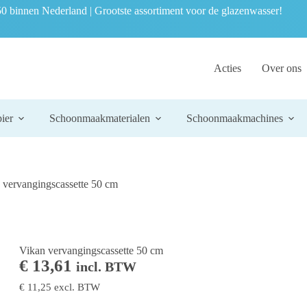
0 binnen Nederland | Grootste assortiment voor de glazenwasser!
Acties
Over ons
ier
Schoonmaakmaterialen
Schoonmaakmachines
 vervangingscassette 50 cm
Vikan vervangingscassette 50 cm
€
13,61
incl. BTW
€
11,25
excl. BTW