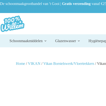
De schoonmaakgroothandel van 't Gooi |
Gratis verzending
vanaf €25
Schoonmaakmiddelen
Glazenwasser
Hygiënepap
Home
/
VIKAN
/
Vikan Borstelswerk/Vloertrekkers
/ Vikan