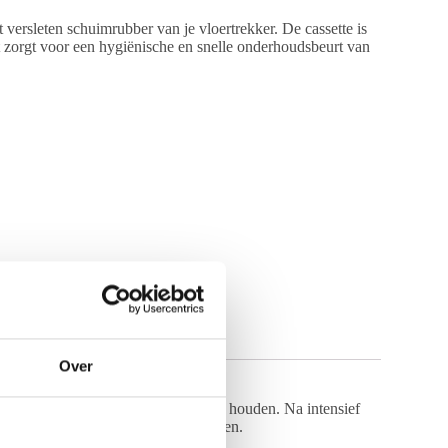
 versleten schuimrubber van je vloertrekker.
De cassette is
zorgt voor een hygiënische en snelle onderhoudsbeurt van
Over
ier om de droogprestaties op peil te houden.
Na intensief
e Vikan vloertrekker in enkele seconden.