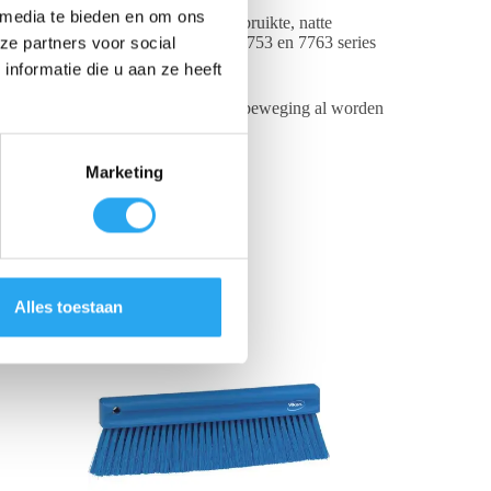
 media te bieden en om ons
ette zeer eenvoudig.
Je hoeft de gebruikte,
natte
loer.
De cassette past perfect in de 7753 en 7763 series
ze partners voor social
nformatie die u aan ze heeft
t water en vuilresten bij de eerste beweging al worden
Marketing
Alles toestaan