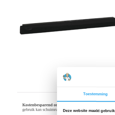
Toestemming
Kostenbesparend onderhoud
Voor de middelgrote vloer
gebruik kan schuimrubber zijn flexibiliteit verliezen of b
Deze website maakt gebruik