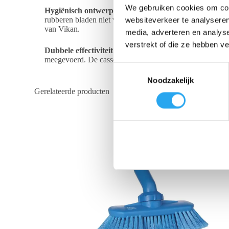
We gebruiken cookies om cont
Hygiënisch ontwerp met duimgreep
De innovatieve dui
rubberen bladen niet vast te pakken om de cassette uit de 
websiteverkeer te analyseren
van Vikan.
media, adverteren en analys
verstrekt of die ze hebben v
Dubbele effectiviteit
De cassette bevat twee bladen van
meegevoerd.
De cassette is bestand tegen de meeste gang
T
Noodzakelijk
o
Gerelateerde producten
e
s
t
e
m
m
i
n
g
s
s
e