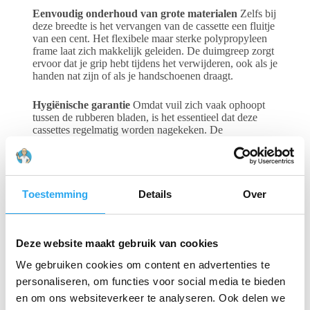
Eenvoudig onderhoud van grote materialen
Zelfs bij
deze breedte is het vervangen van de cassette een fluitje
van een cent. Het flexibele maar sterke polypropyleen
frame laat zich makkelijk geleiden. De duimgreep zorgt
ervoor dat je grip hebt tijdens het verwijderen, ook als je
handen nat zijn of als je handschoenen draagt.
Hygiënische garantie
Omdat vuil zich vaak ophoopt
tussen de rubberen bladen, is het essentieel dat deze
cassettes regelmatig worden nagekeken. De
mogelijkheid om de cassette volledig uit de trekker te
klikken, stelt je in staat om zowel de trekkerkop als het
rubber grondig te reinigen en te ontdoen van biofilm of
resten reinigingsmiddel.
Toestemming
Details
Over
Gerelateerde producten
Deze website maakt gebruik van cookies
We gebruiken cookies om content en advertenties te
personaliseren, om functies voor social media te bieden
en om ons websiteverkeer te analyseren. Ook delen we