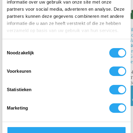
informatie over uw gebruik van onze site met onze
partners voor social media, adverteren en analyse. Deze
partners kunnen deze gegevens combineren met andere
informatie die u aan ze heeft verstrekt of die ze hebben
Vikan
Vi
verzameld op basis van uw gebruik van hun services.
Hoekverstelbare
Ho
Wandborstel
Wa
240mm – Geel
24
T
(Gespleten
Gr
Noodzakelijk
o
Vezels)
(G
e
Ve
€
41,87
incl.
s
Voorkeuren
€
4
BTW
t
€
34,60
excl. BTW
B
e
€
3
Toevoegen
m
Statistieken
aan
winkelwagen
m
i
Marketing
n
g
s
s