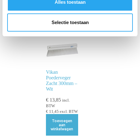
Alles toestaan
e
l
e
Selectie toestaan
c
t
i
e
Vikan
Poederveger
Zacht 300mm –
Wit
€
13,85
incl.
BTW
€
11,45
excl. BTW
Toevoegen
aan
winkelwagen