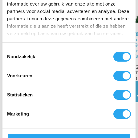
informatie over uw gebruik van onze site met onze
partners voor social media, adverteren en analyse. Deze
partners kunnen deze gegevens combineren met andere
informatie die u aan ze heeft verstrekt of die ze hebben
verzameld op basis van uw gebruik van hun services.
Vi
Vikan 2914
Ho
Hoekbezem
29
290mm –
T
Gr
Blauw (Extra
Ha
Noodzakelijk
Harde Vezels)
o
e
€
2
€
21,30
incl.
s
B
BTW
Voorkeuren
€
1
€
17,60
excl. BTW
t
e
Toevoegen
aan
m
Statistieken
winkelwagen
m
i
Marketing
n
g
s