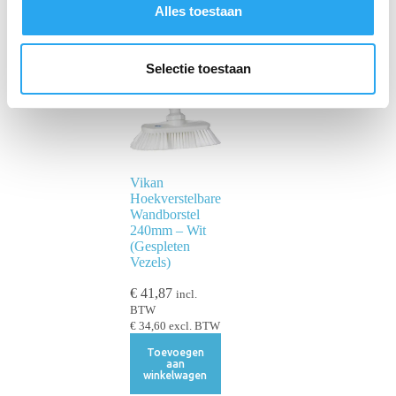
s
Alles toestaan
e
l
e
Selectie toestaan
c
t
i
e
Vikan
Hoekverstelbare
Wandborstel
240mm – Wit
(Gespleten
Vezels)
€
41,87
incl.
BTW
€
34,60
excl. BTW
Toevoegen
aan
winkelwagen