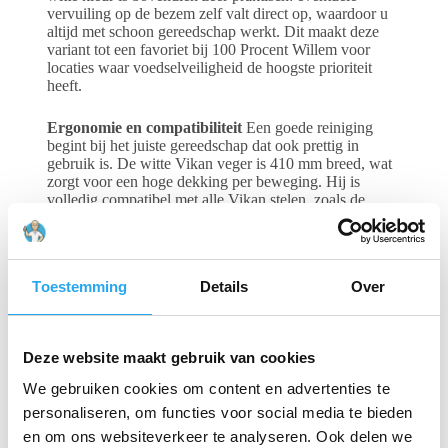
vervuiling op de bezem zelf valt direct op, waardoor u
altijd met schoon gereedschap werkt. Dit maakt deze
variant tot een favoriet bij 100 Procent Willem voor
locaties waar voedselveiligheid de hoogste prioriteit
heeft.
Ergonomie en compatibiliteit
Een goede reiniging
begint bij het juiste gereedschap dat ook prettig in
gebruik is. De witte Vikan veger is 410 mm breed, wat
zorgt voor een hoge dekking per beweging. Hij is
volledig compatibel met alle Vikan stelen, zoals de
ergonomische 2962 steel. Door de juiste steelcombinatie
te kiezen via 100 Procent Willem, zorgt u voor een
gezonde werkhouding voor uw team, terwijl de
efficiëntie op de werkvloer aanzienlijk toeneemt.
Toestemming
Details
Over
Gerelateerde producten
Deze website maakt gebruik van cookies
We gebruiken cookies om content en advertenties te
personaliseren, om functies voor social media te bieden
en om ons websiteverkeer te analyseren. Ook delen we