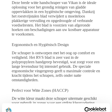
Deze brede witte handschraper van Vikan is de ideale
oplossing voor het grondig reinigen van gladde
oppervlakken in een hygiënische omgeving. Dankzij
het roestvrijstalen blad verwijdert u moeiteloos
plakkerige vervuiling en opgedroogde of verbrande
voedselresten. Het blad is voorzien van afgeronde
hoeken om beschadigingen aan uw kostbare apparatuur
te voorkomen.
Ergonomisch en Hygiënisch Design
De schraper is ontworpen met het oog op comfort en
veiligheid. Het RVS blad is zeer vast in de
polypropyleen handgreep bevestigd, wat zorgt voor een
lange levensduur bij intensief gebruik. De speciale
ergonomische vingergreep geeft u maximale controle en
kracht tijdens het schrapen, zelfs onder natte
omstandigheden.
Perfect voor Witte Zones (HACCP)
De witte kleur maakt deze schraper uitermate geschikt
voor gebruik in zones waar een strikte kleurcodering
geldt. Door deze kleur specifiek toe te wijzen aan
bijvoorbeeld oppervlakken die in contact komen met