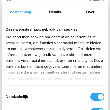
droge ingrediënten of melkproducten, verkleint u de
kans op kruisbesmetting binnen uw bedrijf.
Toestemming
Details
Over
Belangrijkste specificaties:
Deze website maakt gebruik van cookies
Materiaal:
Roestvrij staal en Polypropyleen.
We gebruiken cookies om content en advertenties te
Afmetingen:
235 x 100 mm.
personaliseren, om functies voor social media te bieden
en om ons websiteverkeer te analyseren. Ook delen we
Kenmerken:
Afgeronde hoeken en
ergonomische vingergreep.
informatie over uw gebruik van onze site met onze
partners voor social media, adverteren en analyse. Deze
Reiniging:
Vaatwasserbestendig en eenvoudig te
partners kunnen deze gegevens combineren met andere
desinfecteren.
informatie die u aan ze heeft verstrekt of die ze hebben
verzameld op basis van uw gebruik van hun services.
Gerelateerde producten
T
Noodzakelijk
o
e
s