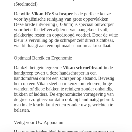
(Steelmodel)
De
witte Vikan RVS schraper
is de perfecte keuze
voor hygiënische reiniging van grote oppervlakken.
Deze brede uitvoering (100mm) is speciaal ontworpen
voor het effectief verwijderen van aangekoekt vuil,
plakkerige resten en opgedroogd voedsel. Door de witte
kleur is vervuiling op de schraper zelf direct zichtbaar,
wat bijdraagt aan een optimaal schoonmaakresultaat.
Optimaal Bereik en Ergonomie
Dankzij het geïntegreerde
Vikan schroefdraad
in de
handgreep tovert u deze handschraper in een
handomdraai om tot een schraper op afstand. Bevestig
hem op een Vikan steel naar keuze om vloeren, hoge
wanden of diepe bakken te reinigen zonder onhandig
bukken of ladders. De ergonomische vormgeving van
de greep zorgt ervoor dat u ook bij handmatig gebruik
maximale kracht kunt zetten zonder uw gewrichten te
belasten.
Veilig voor Uw Apparatuur
Het roestvrijstalen blad is onverwoestbaar en zeer vast