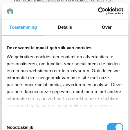
in de witte polypropyleen greep bevestigd. De
afgeronde hoeken
van het blad zorgen ervoor dat u
met een gerust hart kunt schrapen op rvs-oppervlakken
en kunststoffen zonder krassen te veroorzaken. Dit
verlengt de levensduur van uw machines en voldoet aan
Toestemming
Details
Over
de hoogste hygiënestandaarden.
Belangrijkste specificaties:
Deze website maakt gebruik van cookies
Materiaal:
Hoogwaardig RVS blad met
We gebruiken cookies om content en advertenties te
polypropyleen greep.
personaliseren, om functies voor social media te bieden
en om ons websiteverkeer te analyseren. Ook delen we
Afmetingen:
205 x 100 mm (Brede werkmaat).
informatie over uw gebruik van onze site met onze
partners voor social media, adverteren en analyse. Deze
Aansluiting:
Universeel Vikan schroefdraad
voor stelen.
partners kunnen deze gegevens combineren met andere
informatie die u aan ze heeft verstrekt of die ze hebben
Onderhoud:
Volledig vaatwasserbestendig en
verzameld op basis van uw gebruik van hun services.
eenvoudig te steriliseren.
T
Gerelateerde producten
Noodzakelijk
o