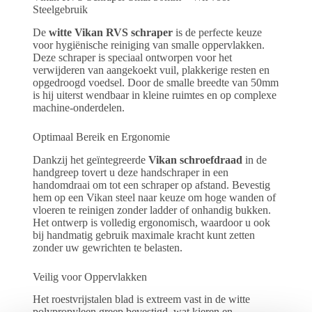
Steelgebruik
De
witte Vikan RVS schraper
is de perfecte keuze
voor hygiënische reiniging van smalle oppervlakken.
Deze schraper is speciaal ontworpen voor het
verwijderen van aangekoekt vuil, plakkerige resten en
opgedroogd voedsel. Door de smalle breedte van 50mm
is hij uiterst wendbaar in kleine ruimtes en op complexe
machine-onderdelen.
Optimaal Bereik en Ergonomie
Dankzij het geïntegreerde
Vikan schroefdraad
in de
handgreep tovert u deze handschraper in een
handomdraai om tot een schraper op afstand. Bevestig
hem op een Vikan steel naar keuze om hoge wanden of
vloeren te reinigen zonder ladder of onhandig bukken.
Het ontwerp is volledig ergonomisch, waardoor u ook
bij handmatig gebruik maximale kracht kunt zetten
zonder uw gewrichten te belasten.
Veilig voor Oppervlakken
Het roestvrijstalen blad is extreem vast in de witte
polypropyleen greep bevestigd, wat kieren en