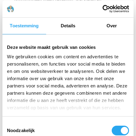
bacteriegroei voorkomt. De
afgeronde hoeken
van het
blad zorgen ervoor dat u met een gerust hart kunt
schrapen op rvs-oppervlakken en kunststoffen zonder
krassen te veroorzaken. Dit verlengt de levensduur van
Toestemming
Details
Over
uw apparatuur en verbetert de algehele hygiëne.
Belangrijkste specificaties:
Deze website maakt gebruik van cookies
Materiaal:
Hoogwaardig RVS blad met
We gebruiken cookies om content en advertenties te
polypropyleen greep.
personaliseren, om functies voor social media te bieden
Afmetingen:
205 x 50 mm.
en om ons websiteverkeer te analyseren. Ook delen we
informatie over uw gebruik van onze site met onze
Aansluiting:
Universeel Vikan schroefdraad
partners voor social media, adverteren en analyse. Deze
voor stelen.
partners kunnen deze gegevens combineren met andere
informatie die u aan ze heeft verstrekt of die ze hebben
Reiniging:
Vaatwasserbestendig en eenvoudig te
steriliseren.
verzameld op basis van uw gebruik van hun services.
T
Gerelateerde producten
Noodzakelijk
o