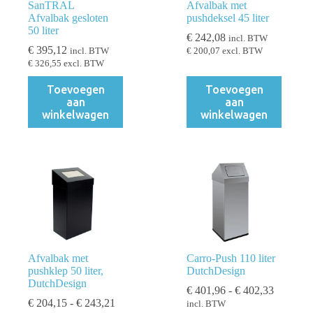
SanTRAL
Afvalbak met
Afvalbak gesloten
pushdeksel 45 liter
50 liter
€
242,08
incl. BTW
€
395,12
incl. BTW
€
200,07
excl. BTW
€
326,55
excl. BTW
Toevoegen
Toevoegen
aan
aan
winkelwagen
winkelwagen
Afvalbak met
Carro-Push 110 liter
pushklep 50 liter,
DutchDesign
DutchDesign
Prijsklas
€
401,96
-
€
402,33
Prijsklasse:
€ 401,96
€
204,15
-
€
243,21
incl. BTW