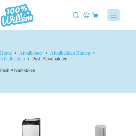
Ga
naar
de
Winkelwagen
inhoud
Home
Afvalbeheer
Afvalbakken Binnen
Afvalbakken
Push Afvalbakken
Push Afvalbakken