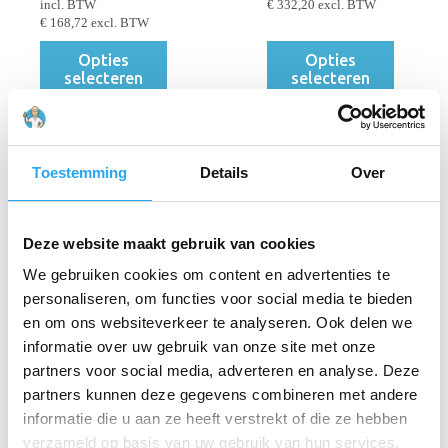
€ 204,15
tot
incl. BTW
€
332,20
excl. BTW
tot
€ 402,33
€
168,72
excl. BTW
€ 243,21
Dit
Dit
Opties
Opties
product
product
selecteren
selecteren
heeft
heeft
meerdere
meerdere
variaties.
variaties.
Deze
Deze
optie
optie
Toestemming
Details
Over
kan
kan
gekozen
gekozen
worden
worden
op
op
Deze website maakt gebruik van cookies
de
de
productpagina
productpagina
We gebruiken cookies om content en advertenties te
Carro-Push 55 liter
Marshal Container
personaliseren, om functies voor social media te bieden
56,8 liter,
Prijsklasse:
€
0,00
-
€
300,08
Rubbermaid
en om ons websiteverkeer te analyseren. Ook delen we
€ 0,00
incl. BTW
informatie over uw gebruik van onze site met onze
tot
Prijsklas
€
258,20
-
€
276,54
-
€
248,00
excl. BTW
€ 300,08
€ 258,20
incl. BTW
partners voor social media, adverteren en analyse. Deze
tot
€
213,39
excl. BTW
partners kunnen deze gegevens combineren met andere
€ 276,54
Dit
Dit
informatie die u aan ze heeft verstrekt of die ze hebben
Opties
Opties
product
product
selecteren
selecteren
verzameld op basis van uw gebruik van hun services.
heeft
heeft