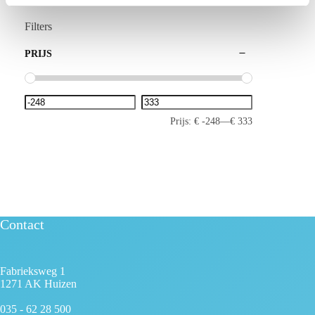
t
i
Filters
e
PRIJS
Prijs:
€ -248
—
€ 333
Contact
Fabrieksweg 1
1271 AK Huizen
035 - 62 28 500