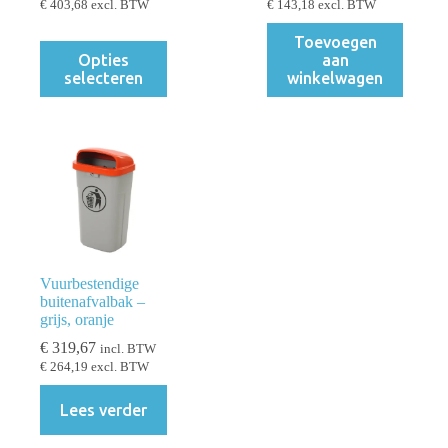
€
403,68
excl. BTW
€
143,18
excl. BTW
Toevoegen
Dit
Opties
aan
product
selecteren
winkelwagen
heeft
meerdere
variaties.
Deze
optie
kan
gekozen
worden
op
de
productpagina
Vuurbestendige
buitenafvalbak –
grijs, oranje
€
319,67
incl. BTW
€
264,19
excl. BTW
Lees verder