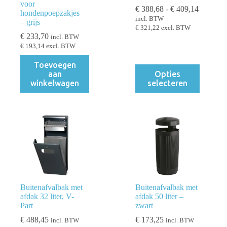
voor
Prijsklas
€
388,68
-
€
409,14
hondenpoepzakjes
€ 388,68
incl. BTW
– grijs
tot
€
321,22
excl. BTW
€ 409,14
€
233,70
incl. BTW
€
193,14
excl. BTW
Toevoegen
Dit
aan
Opties
product
winkelwagen
selecteren
heeft
meerdere
variaties.
Deze
optie
kan
gekozen
worden
op
de
productpagina
Buitenafvalbak met
Buitenafvalbak met
afdak 32 liter, V-
afdak 50 liter –
Part
zwart
€
488,45
€
173,25
incl. BTW
incl. BTW