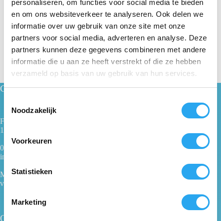
personaliseren, om functies voor social media te bieden
en om ons websiteverkeer te analyseren. Ook delen we
Prijs:
€ 39
—
€ 40
informatie over uw gebruik van onze site met onze
partners voor social media, adverteren en analyse. Deze
partners kunnen deze gegevens combineren met andere
informatie die u aan ze heeft verstrekt of die ze hebben
verzameld op basis van uw gebruik van hun services.
Contact
T
Noodzakelijk
o
Fabrieksweg 1
e
1271 AK Huizen
s
Voorkeuren
t
035 - 62 28 500
info@100procentwillem.nl
e
m
Statistieken
Maandag t/m vrijdag
m
van 08:00 tot 16:00 uur
i
Marketing
n
Ons bedrijf
g