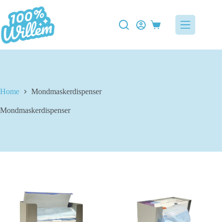
Ga
naar
de
Winkelwagen
inhoud
Home
Mondmaskerdispenser
Mondmaskerdispenser