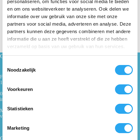
personaliseren, om functies voor social media te bieden
en om ons websiteverkeer te analyseren. Ook delen we
Prijs:
€ 36
—
€ 44
informatie over uw gebruik van onze site met onze
partners voor social media, adverteren en analyse. Deze
partners kunnen deze gegevens combineren met andere
informatie die u aan ze heeft verstrekt of die ze hebben
verzameld op basis van uw gebruik van hun services.
Contact
T
Noodzakelijk
o
Fabrieksweg 1
e
1271 AK Huizen
s
Voorkeuren
t
035 - 62 28 500
info@100procentwillem.nl
e
m
Statistieken
Maandag t/m vrijdag
m
van 08:00 tot 16:00 uur
i
Marketing
n
Ons bedrijf
g