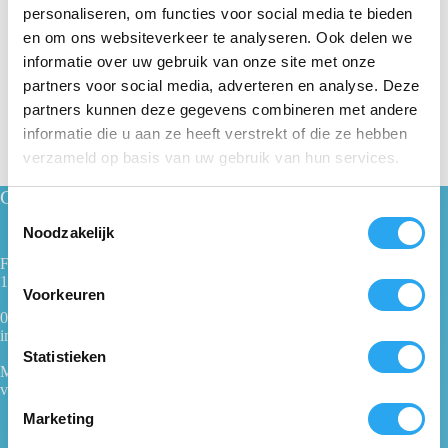
personaliseren, om functies voor social media te bieden
en om ons websiteverkeer te analyseren. Ook delen we
Prijs:
€ 44
—
€ 70
informatie over uw gebruik van onze site met onze
partners voor social media, adverteren en analyse. Deze
partners kunnen deze gegevens combineren met andere
informatie die u aan ze heeft verstrekt of die ze hebben
verzameld op basis van uw gebruik van hun services.
Contact
T
Noodzakelijk
o
e
Fabrieksweg 1
1271 AK Huizen
s
Voorkeuren
t
035 - 62 28 500
e
info@100procentwillem.nl
m
Statistieken
Maandag t/m vrijdag
m
van 08:00 tot 16:00 uur
i
Marketing
n