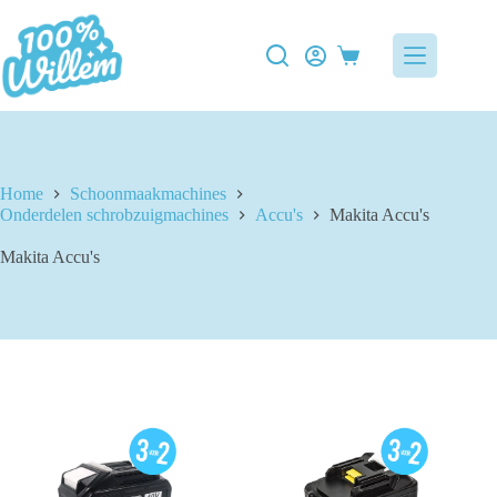
Ga
naar
de
Winkelwagen
inhoud
Home
Schoonmaakmachines
Onderdelen schrobzuigmachines
Accu's
Makita Accu's
Makita Accu's