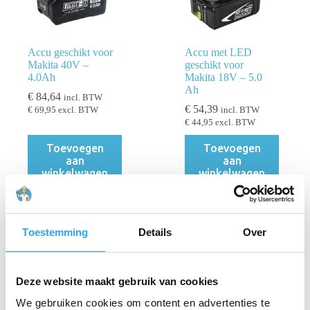
Accu geschikt voor
Accu met LED
Makita 40V –
geschikt voor
4.0Ah
Makita 18V – 5.0
Ah
€
84,64
incl. BTW
€
54,39
€
69,95
excl. BTW
incl. BTW
€
44,95
excl. BTW
Toevoegen
Toevoegen
aan
aan
winkelwagen
winkelwagen
Toestemming
Details
Over
Filters
PRIJS
Deze website maakt gebruik van cookies
We gebruiken cookies om content en advertenties te