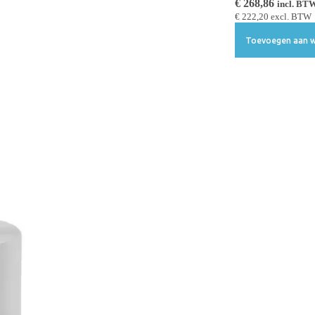
€
268,86
incl. BT
€
222,20
excl. BTW
Toevoegen aan w