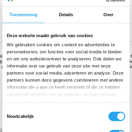
Toestemming
Details
Over
Aanvullende informatie
Beoordelingen (0)
Deze website maakt gebruik van cookies
We gebruiken cookies om content en advertenties te
personaliseren, om functies voor social media te bieden
 afvalbak in de vorm van een kikker, ontworpen om kinderen aan t
en om ons websiteverkeer te analyseren. Ook delen we
t voor een zeer sterke en duurzame constructie, geschikt voor zow
informatie over uw gebruik van onze site met onze
aantrekkelijk voor kinderen. Optioneel zijn recycling labels besc
partners voor social media, adverteren en analyse. Deze
partners kunnen deze gegevens combineren met andere
informatie die u aan ze heeft verstrekt of die ze hebben
verzameld op basis van uw gebruik van hun services.
T
Noodzakelijk
o
e
s