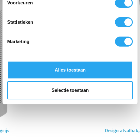
Voorkeuren
t
e
m
Statistieken
m
i
Marketing
n
g
s
s
Alles toestaan
e
l
e
Selectie toestaan
c
t
i
e
grijs
Design afvalbak,