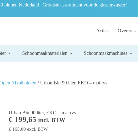
0 binnen Nederland | Grootste assortiment voor de glazenwasser!
Acties
Over ons
ier
Schoonmaakmaterialen
Schoonmaakmachines
Open Afvalbakken
/ Urban Bin 90 liter, EKO – mat rvs
Urban Bin 90 liter, EKO – mat rvs
€
199,65
incl. BTW
€
165,00
excl. BTW