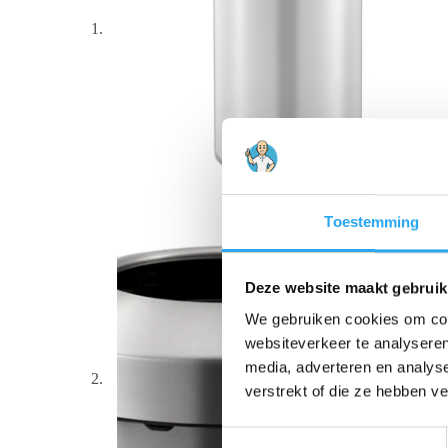
Toestemming
Deze website maakt gebruik
We gebruiken cookies om cont
websiteverkeer te analyseren
media, adverteren en analys
verstrekt of die ze hebben v
T