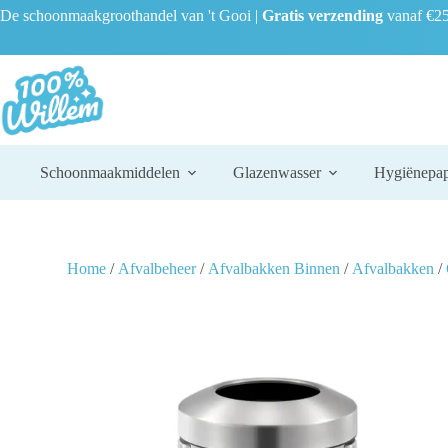
De schoonmaakgroothandel van 't Gooi |
Gratis verzending
vanaf €25
Schoonmaakmiddelen
Glazenwasser
Hygiënepap
Home
/
Afvalbeheer
/
Afvalbakken Binnen
/
Afvalbakken
/