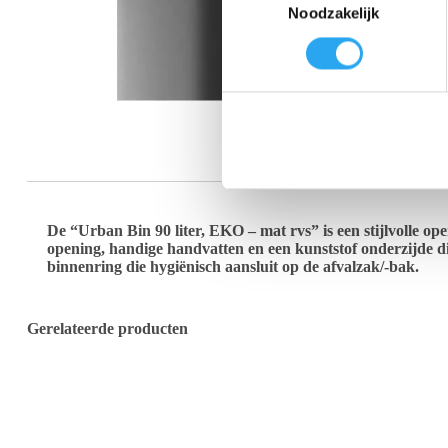
Noodzakelijk
o
e
s
t
e
m
m
i
n
g
De “Urban Bin 90 liter, EKO – mat rvs” is een stijlvolle o
opening, handige handvatten en een kunststof onderzijde di
s
binnenring die hygiënisch aansluit op de afvalzak/-bak.
s
e
l
Gerelateerde producten
e
c
t
i
e