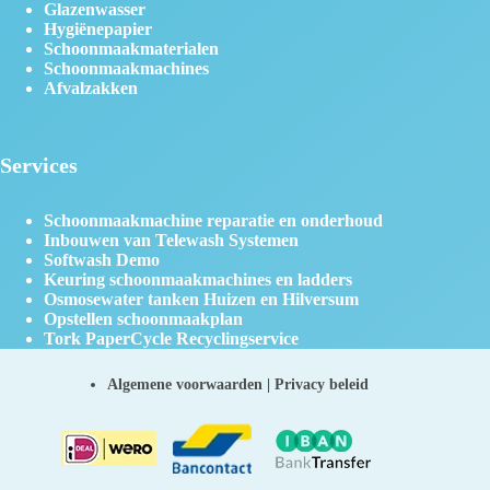
Glazenwasser
Hygiënepapier
Schoonmaakmaterialen
Schoonmaakmachines
Afvalzakken
Services
Schoonmaakmachine reparatie en onderhoud
Inbouwen van Telewash Systemen
Softwash Demo
Keuring schoonmaakmachines en ladders
Osmosewater tanken Huizen en Hilversum
Opstellen schoonmaakplan
Tork PaperCycle Recyclingservice
Algemene voorwaarden
|
Privacy beleid