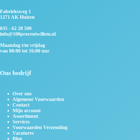
Fabrieksweg 1
1271 AK Huizen
035 - 62 28 500
info@100procentwillem.nl
Maandag t/m vrijdag
van 08:00 tot 16:00 uur
Ons bedrijf
Over ons
Algemene Voorwaarden
Contact
Mijn account
Assortiment
Services
Voorwaarden Verzending
Vacatures
Blog