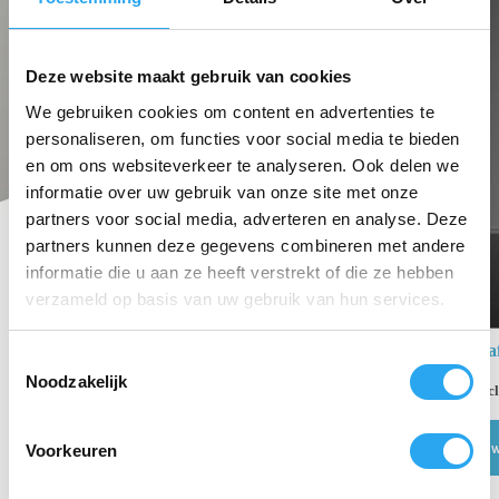
Deze website maakt gebruik van cookies
We gebruiken cookies om content en advertenties te
personaliseren, om functies voor social media te bieden
en om ons websiteverkeer te analyseren. Ook delen we
informatie over uw gebruik van onze site met onze
partners voor social media, adverteren en analyse. Deze
partners kunnen deze gegevens combineren met andere
informatie die u aan ze heeft verstrekt of die ze hebben
verzameld op basis van uw gebruik van hun services.
Top modulaire afv
T
Noodzakelijk
o
€
18,14
€
24,19
inc
e
€
14,99
excl. BTW
s
Toevoegen aan w
Voorkeuren
t
e