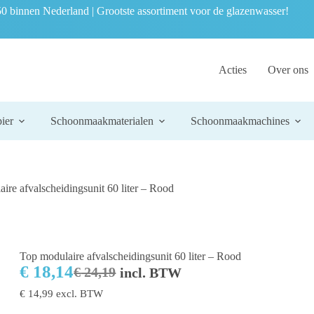
0 binnen Nederland | Grootste assortiment voor de glazenwasser!
Acties
Over ons
ier
Schoonmaakmaterialen
Schoonmaakmachines
ire afvalscheidingsunit 60 liter – Rood
Top modulaire afvalscheidingsunit 60 liter – Rood
€
18,14
€
24,19
incl. BTW
€
14,99
excl. BTW