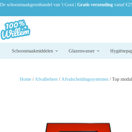
De schoonmaakgroothandel van 't Gooi |
Gratis verzending
vanaf €25
Schoonmaakmiddelen
Glazenwasser
Hygiënepap
Home
/
Afvalbeheer
/
Afvalscheidingssystemen
/ Top modula