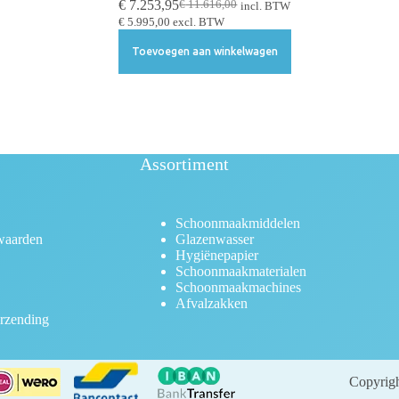
€
7.253,95
€
11.616,00
incl. BTW
€
5.995,00
excl. BTW
Toevoegen aan winkelwagen
Assortiment
Schoonmaakmiddelen
waarden
Glazenwasser
Hygiënepapier
Schoonmaakmaterialen
Schoonmaakmachines
Afvalzakken
rzending
Copyrigh