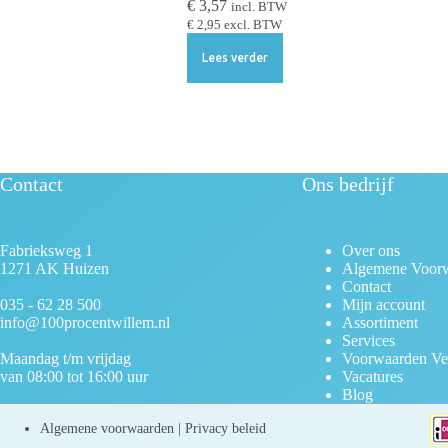
€
3,57
incl. BTW
€
2,95
excl. BTW
Lees verder
Contact
Ons bedrijf
Fabrieksweg 1
Over ons
1271 AK Huizen
Algemene Voor
Contact
035 - 62 28 500
Mijn account
info@100procentwillem.nl
Assortiment
Services
Maandag t/m vrijdag
Voorwaarden Ve
van 08:00 tot 16:00 uur
Vacatures
Blog
Algemene voorwaarden
|
Privacy beleid