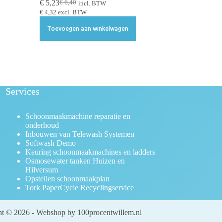
€
5,23
€
6,40
incl. BTW
€
4,32
excl. BTW
Toevoegen aan winkelwagen
Services
Schoonmaakmachine reparatie en
onderhoud
Inbouwen van Telewash Systemen
Softwash Demo
Keuring schoonmaakmachines en ladders
Osmosewater tanken Huizen en
Hilversum
Opstellen schoonmaakplan
Tork PaperCycle Recyclingservice
t © 2026 - Webshop by 100procentwillem.nl