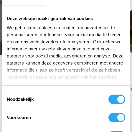
Deze website maakt gebruik van cookies
We gebruiken cookies om content en advertenties te
personaliseren, om functies voor social media te bieden
en om ons websiteverkeer te analyseren. Ook delen we
informatie over uw gebruik van onze site met onze
partners voor social media, adverteren en analyse. Deze
partners kunnen deze gegevens combineren met andere
informatie die u aan ze heeft verstrekt of die ze hebben
verzameld op basis van uw gebruik van hun services.
Staubli Koppeli
T
Noodzakelijk
€
33,82
-
€
36,24
o
€
29,95
excl. BTW
e
s
Lees verder
Voorkeuren
t
e