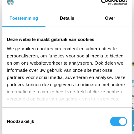
Gerelateerde producten
Toestemming
Details
Over
Deze website maakt gebruik van cookies
We gebruiken cookies om content en advertenties te
personaliseren, om functies voor social media te bieden
en om ons websiteverkeer te analyseren. Ook delen we
informatie over uw gebruik van onze site met onze
partners voor social media, adverteren en analyse. Deze
Verloop Rectus
Un
partners kunnen deze gegevens combineren met andere
naar Gardena
ze
informatie die u aan ze heeft verstrekt of die ze hebben
€
14,46
€
5
incl.
verzameld op basis van uw gebruik van hun services.
BTW
inc
€
11,95
excl. BTW
€
4
T
Lees verder
Noodzakelijk
o
e